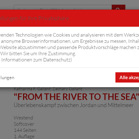
llungen für Ihre Privatsphäre
Erweiterte Suche
enden Technologien wie Cookies und analysieren mit dem Werkz
anonyme Browserinformationen, um Ergebnisse zu messen, Inhal
iftyfifty
Hörbücher
Komplizen
Ov
 Website abzustimmen und passende Produktvorschläge machen 
Wir bitten Sie um Ihre Zustimmung.
 Informationen zum Datenschutz
)
llungen
Alle akze
Katharina F. Gallant
,
Zachary Gallant
"FROM THE RIVER TO THE SEA
Überlebenskampf zwischen Jordan und Mittelmeer
Westend
Softcover
144 Seiten
1. Auflage