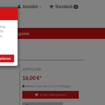
Warenkorb
Anmelden
0
eug
te
erton Magazin
zu
ptieren
SOFTCOVER
"
16,00 €*
lieferbar innerhalb von 3-4 Werktagen
In den Warenkorb