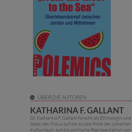
ÜBER DIE AUTOREN
KATHARINA F. GALLANT
Dr. Katharina F. Gallant forscht als Ethnologin und
dabei den Fokus auf die soziale Rolle der jüdisc
Kulturraum, auf die politische Repräsentation vo