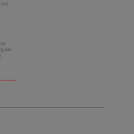
 mit
ist
ng der
,