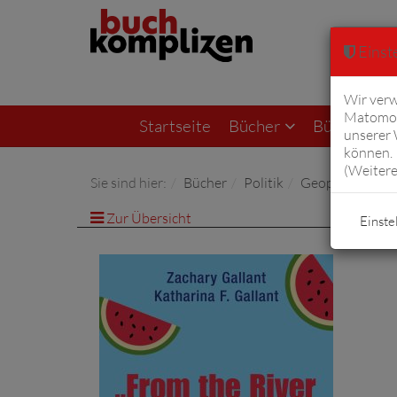
Einste
Wir verw
Matomo 
Startseite
Bücher
Bücher von F
unserer
können. 
(
Weitere
Sie sind hier:
Bücher
Politik
Geopolitik
Zur Übersicht
Einste