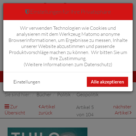
Einstellungen für Ihre Privatsphäre
Wir verwenden Technologien wie Cookies und
Warenkorb
Anmelden
0
analysieren mit dem Werkzeug Matomo anonyme
Browserinformationen, um Ergebnisse zu messen, Inhalte
unserer Website abzustimmen und passende
Produktvorschläge machen zu können. Wir bitten Sie um
Ihre Zustimmung.
Erweiterte Suche
(
Weitere Informationen zum Datenschutz
)
Navigation
Menü
umschalten
Einstellungen
Alle akzeptieren
Sie sind hier:
Bücher
Politik
Geopolitik
Zur
Artikel
nächster
Artikel 5
Übersicht
zurück
Artikel
von 104