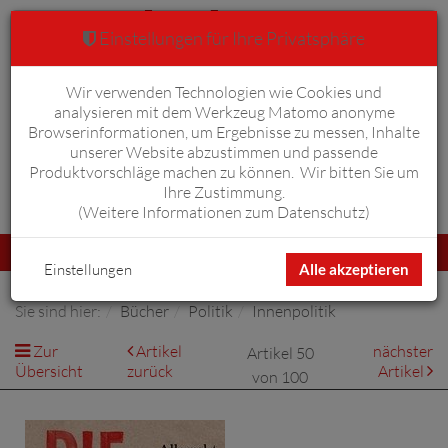
Einstellungen für Ihre Privatsphäre
Wir verwenden Technologien wie Cookies und
Warenkorb
Anmelden
0
analysieren mit dem Werkzeug Matomo anonyme
Browserinformationen, um Ergebnisse zu messen, Inhalte
unserer Website abzustimmen und passende
Produktvorschläge machen zu können. Wir bitten Sie um
Ihre Zustimmung.
Erweiterte Suche
(
Weitere Informationen zum Datenschutz
)
Navigation
Menü
umschalten
Einstellungen
Alle akzeptieren
Sie sind hier:
Bücher
Politik
Innenpolitik
Zur
Artikel
nächster
Artikel 50
Übersicht
zurück
Artikel
von 100