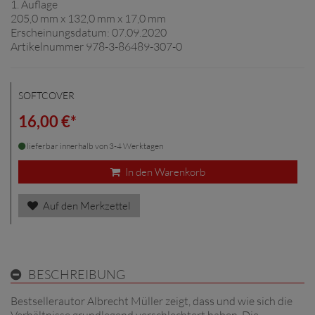
1. Auflage
205,0 mm x 132,0 mm x 17,0 mm
Erscheinungsdatum: 07.09.2020
Artikelnummer 978-3-86489-307-0
SOFTCOVER
16,00 €*
lieferbar innerhalb von 3-4 Werktagen
In den Warenkorb
Auf den Merkzettel
BESCHREIBUNG
Bestsellerautor Albrecht Müller zeigt, dass und wie sich die
Verhältnisse grundlegend verschlechtert haben. Die