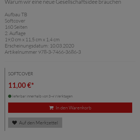
Warum wir eine neue Gesellschaftsidee brauchen
Aufbau TB
Softcover
160 Seiten
2. Auflage
19,0 cm x 11,5 cm x 1,4 cm
Erscheinungsdatum: 10.03.2020
Artikelnummer 978-3-7466-3686-3
SOFTCOVER
11,00 €*
lieferbar innerhalb von 3-4 Werktagen
In den Warenkorb
Auf den Merkzettel