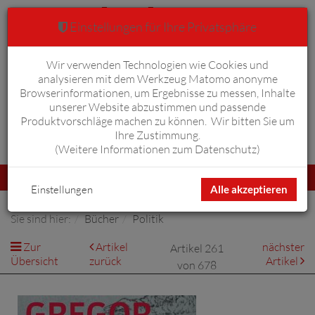
Einstellungen für Ihre Privatsphäre
Wir verwenden Technologien wie Cookies und
Warenkorb
Anmelden
0
analysieren mit dem Werkzeug Matomo anonyme
Browserinformationen, um Ergebnisse zu messen, Inhalte
unserer Website abzustimmen und passende
Produktvorschläge machen zu können. Wir bitten Sie um
Ihre Zustimmung.
Erweiterte Suche
(
Weitere Informationen zum Datenschutz
)
Navigation
Menü
umschalten
Einstellungen
Alle akzeptieren
Sie sind hier:
Bücher
Politik
Zur
Artikel
nächster
Artikel 261
Übersicht
zurück
Artikel
von 678