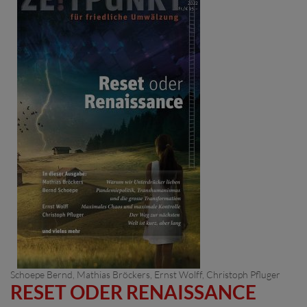
Schoepe Bernd,
Mathias Bröckers
,
Ernst Wolff
,
Christoph Pfluger
RESET ODER RENAISSANCE