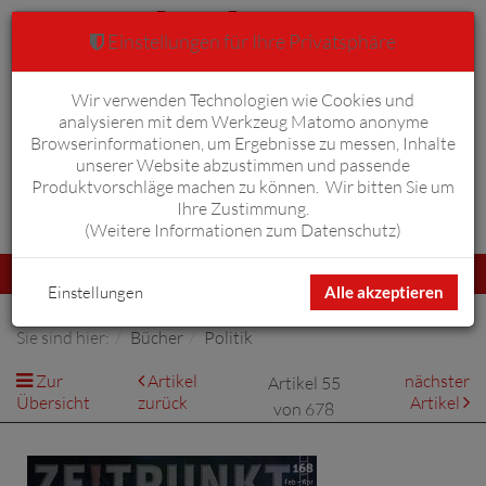
Einstellungen für Ihre Privatsphäre
Wir verwenden Technologien wie Cookies und
Warenkorb
Anmelden
0
analysieren mit dem Werkzeug Matomo anonyme
Browserinformationen, um Ergebnisse zu messen, Inhalte
unserer Website abzustimmen und passende
Produktvorschläge machen zu können. Wir bitten Sie um
Ihre Zustimmung.
Erweiterte Suche
(
Weitere Informationen zum Datenschutz
)
Navigation
Menü
umschalten
Einstellungen
Alle akzeptieren
Sie sind hier:
Bücher
Politik
Zur
Artikel
nächster
Artikel 55
Übersicht
zurück
Artikel
von 678