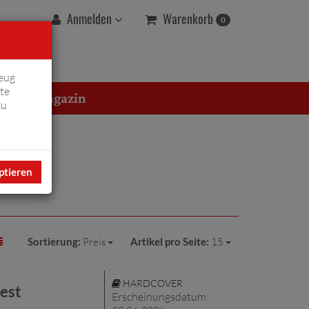
Warenkorb
Anmelden
0
eug
te
erton Magazin
zu
ptieren
Sortierung:
Preis
Artikel pro Seite:
15
HARDCOVER
est
Erscheinungsdatum: