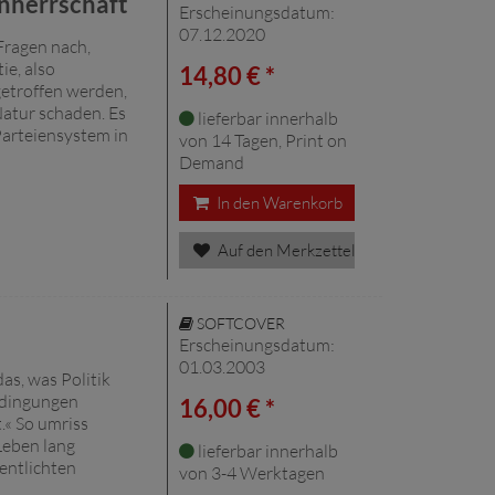
nherrschaft
Erscheinungsdatum:
07.12.2020
Fragen nach,
ie, also
14,80 € *
getroffen werden,
atur schaden. Es
lieferbar innerhalb
Parteiensystem in
von 14 Tagen, Print on
Demand
In den Warenkorb
Auf den Merkzettel
SOFTCOVER
Erscheinungsdatum:
01.03.2003
as, was Politik
edingungen
16,00 € *
.« So umriss
Leben lang
lieferbar innerhalb
fentlichten
von 3-4 Werktagen