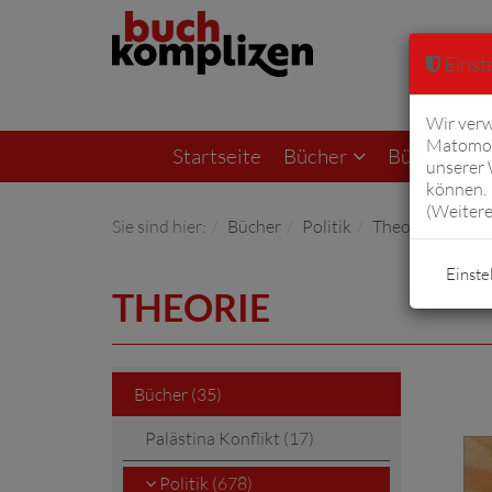
Einste
Wir verw
Matomo 
Startseite
Bücher
Bücher von F
unserer
können. 
(
Weitere
Sie sind hier:
Bücher
Politik
Theorie
Einste
THEORIE
Bücher (35)
Palästina Konflikt (17)
Politik (678)