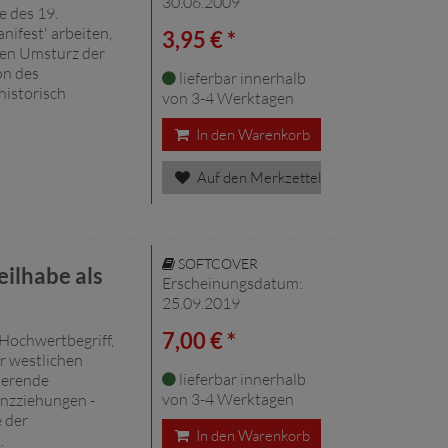
30.06.2009
e des 19.
ifest' arbeiten,
3,95 € *
chen Umsturz der
on des
lieferbar innerhalb
historisch
von 3-4 Werktagen
In den Warenkorb
Auf den Merkzettel
SOFTCOVER
ilhabe als
Erscheinungsdatum:
25.09.2019
7,00 € *
 Hochwertbegriff,
r westlichen
lieferbar innerhalb
ierende
von 3-4 Werktagen
enzziehungen -
 der
In den Warenkorb
.