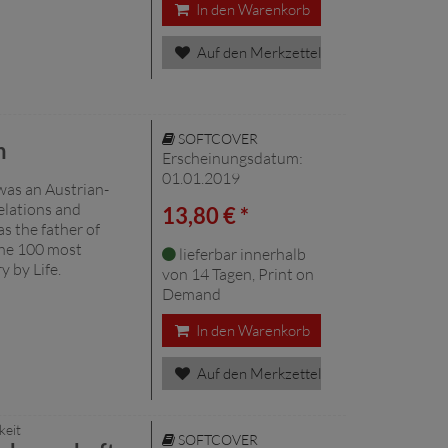
In den Warenkorb
Auf den Merkzettel
SOFTCOVER
n
Erscheinungsdatum:
01.01.2019
was an Austrian-
relations and
13,80 € *
as the father of
the 100 most
lieferbar innerhalb
y by Life.
von 14 Tagen, Print on
Demand
In den Warenkorb
Auf den Merkzettel
keit
SOFTCOVER