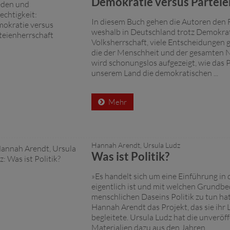
Demokratie versus Parteie
In diesem Buch gehen die Autoren den 
weshalb in Deutschland trotz Demokrat
Volksherrschaft, viele Entscheidungen 
die der Menschheit und der gesamten N
wird schonungslos aufgezeigt, wie das 
unserem Land die demokratischen ...
Mehr
Hannah Arendt, Ursula Ludz
Was ist Politik?
»Es handelt sich um eine Einführung in d
eigentlich ist und mit welchen Grundb
menschlichen Daseins Politik zu tun hat
Hannah Arendt das Projekt, das sie ihr 
begleitete. Ursula Ludz hat die unveröf
Materialien dazu aus den Jahren ...