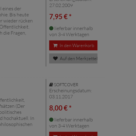
27.02.2009
l eines der
hie. Bis heute
7,95 € *
er wieder rücken
Öffentlichkeit.
lieferbar innerhalb
 die Fragen,
von 3-4 Werktagen
In den Warenkorb
Auf den Merkzettel
SOFTCOVER
Erscheinungsdatum:
03.11.2017
entlichkeit,
ufsätzen (Der
8,00 € *
politisches
d hochaktuell. In
lieferbar innerhalb
 philosophischen
von 3-4 Werktagen