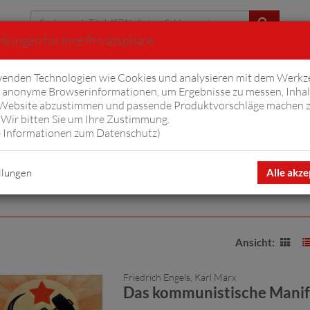
llungen für Ihre Privatsphäre
Erweiterte Suche
enden Technologien wie Cookies und analysieren mit dem Werkz
anonyme Browserinformationen, um Ergebnisse zu messen, Inhal
iftyfifty
Hörbücher
Komplizen
Ov
 Website abzustimmen und passende Produktvorschläge machen 
Wir bitten Sie um Ihre Zustimmung.
 Informationen zum Datenschutz
)
llungen
Alle akze
Ansicht:
Friedrich Engels, Karl Marx
Das kommunistische Manif