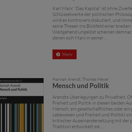
Karl Marx' 'Das Kapital' ist ohne Zweife
Schlüsselwerke der politischen Philosop
wird es kontrovers diskutiert, und imm
seine Thesen ins Blickfeld einer breiten 
Weitgehend ungelöst scheinen demnach
denen sich Marx in seiner ...
Mehr
Hannah Arendt, Thomas Meyer
Mensch und Politik
Arendts Überlegungen zu Privatheit, Öff
Freiheit und Politik in diesen beiden A
Mensch, ein gesellschaftliches oder ein 
Lebewesen und Freiheit und Politik) sin
kritischer Auseinandersetzung mit der
Tradition entwickelt sie ...