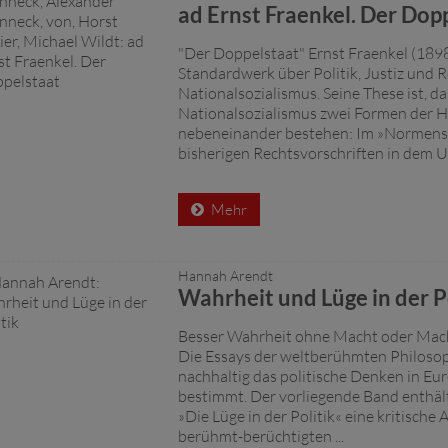
ad Ernst Fraenkel. Der Dop
"Der Doppelstaat" Ernst Fraenkel (1898
Standardwerk über Politik, Justiz und 
Nationalsozialismus. Seine These ist, da
Nationalsozialismus zwei Formen der H
nebeneinander bestehen: Im »Normenst
bisherigen Rechtsvorschriften in dem Um
Mehr
Hannah Arendt
Wahrheit und Lüge in der P
Besser Wahrheit ohne Macht oder Mac
Die Essays der weltberühmten Philoso
nachhaltig das politische Denken in E
bestimmt. Der vorliegende Band enthält
»Die Lüge in der Politik« eine kritische 
berühmt-berüchtigten ...