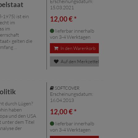
Erscheinungsdatum:
pelstaat
15.03.2021
-1975) ist ein
12,00 € *
Recht im
ss im
lieferbar innerhalb
errschaft
von 3-4 Werktagen
aat« gelten die
fang ...
In den Warenkorb
Auf den Merkzettel
SOFTCOVER
olitik
Erscheinungsdatum:
16.04.2013
ht durch Lügen?
phin haben
12,00 € *
uropa und den USA
 unter dem Titel
lieferbar innerhalb
Analyse der
von 3-4 Werktagen