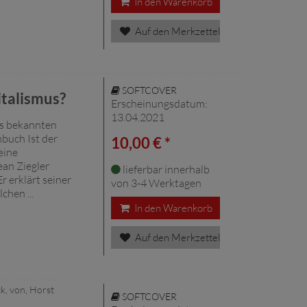
In den Warenkorb
Auf den Merkzettel
SOFTCOVER
italismus?
Erscheinungsdatum:
13.04.2021
es bekannten
nbuch Ist der
10,00 € *
eine
ean Ziegler
lieferbar innerhalb
r erklärt seiner
von 3-4 Werktagen
chen ...
In den Warenkorb
Auf den Merkzettel
k, von, Horst
SOFTCOVER