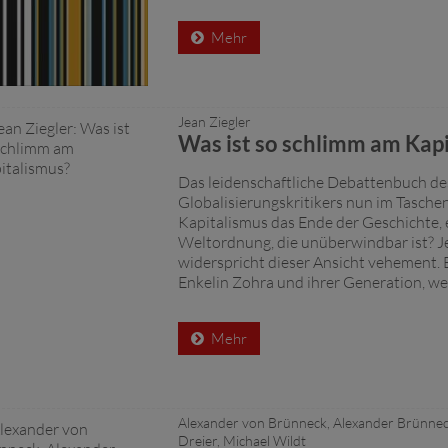
Mehr
Jean Ziegler
Was ist so schlimm am Kap
Das leidenschaftliche Debattenbuch d
Globalisierungskritikers nun im Tasche
Kapitalismus das Ende der Geschichte, 
Weltordnung, die unüberwindbar ist? J
widerspricht dieser Ansicht vehement. E
Enkelin Zohra und ihrer Generation, wel
Mehr
Alexander von Brünneck, Alexander Brünnec
Dreier, Michael Wildt