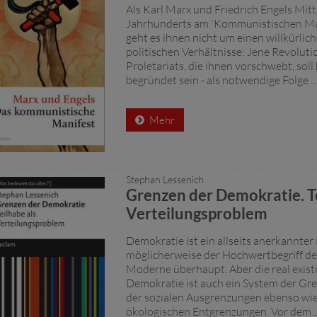
Als Karl Marx und Friedrich Engels Mitt
Jahrhunderts am 'Kommunistischen Man
geht es ihnen nicht um einen willkürli
politischen Verhältnisse: Jene Revoluti
Proletariats, die ihnen vorschwebt, soll 
begründet sein - als notwendige Folge ...
Mehr
Stephan Lessenich
Grenzen der Demokratie. Te
Verteilungsproblem
Demokratie ist ein allseits anerkannter
möglicherweise der Hochwertbegriff de
Moderne überhaupt. Aber die real exist
Demokratie ist auch ein System der Gr
der sozialen Ausgrenzungen ebenso wie
ökologischen Entgrenzungen. Vor dem ..