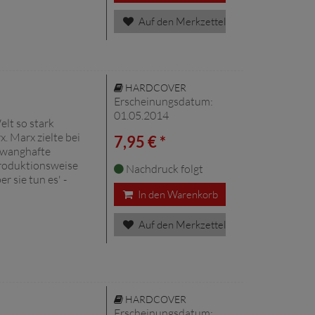
Auf den Merkzettel
HARDCOVER
Erscheinungsdatum:
01.05.2014
lt so stark
. Marx zielte bei
7,95 € *
 zwanghafte
Produktionsweise
Nachdruck folgt
er sie tun es' -
In den Warenkorb
Auf den Merkzettel
HARDCOVER
Erscheinungsdatum: