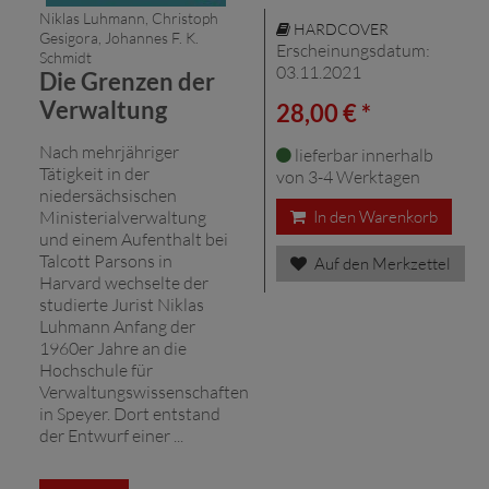
Niklas Luhmann, Christoph
HARDCOVER
Gesigora, Johannes F. K.
Erscheinungsdatum:
Schmidt
03.11.2021
Die Grenzen der
Verwaltung
28,00 € *
Nach mehrjähriger
lieferbar innerhalb
Tätigkeit in der
von 3-4 Werktagen
niedersächsischen
Ministerialverwaltung
In den Warenkorb
und einem Aufenthalt bei
Talcott Parsons in
Auf den Merkzettel
Harvard wechselte der
studierte Jurist Niklas
Luhmann Anfang der
1960er Jahre an die
Hochschule für
Verwaltungswissenschaften
in Speyer. Dort entstand
der Entwurf einer ...