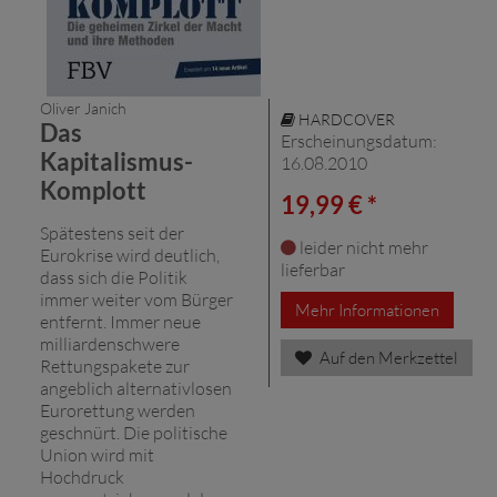
Oliver Janich
HARDCOVER
Das
Erscheinungsdatum:
Kapitalismus-
16.08.2010
Komplott
19,99 € *
Spätestens seit der
leider nicht mehr
Eurokrise wird deutlich,
lieferbar
dass sich die Politik
immer weiter vom Bürger
Mehr Informationen
entfernt. Immer neue
milliardenschwere
Auf den Merkzettel
Rettungspakete zur
angeblich alternativlosen
Eurorettung werden
geschnürt. Die politische
Union wird mit
Hochdruck