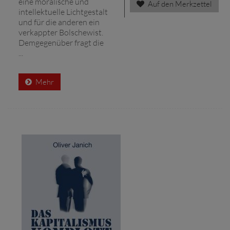
eine moralische und
Auf den Merkzettel
intellektuelle Lichtgestalt
und für die anderen ein
verkappter Bolschewist.
Demgegenüber fragt die
...
Mehr