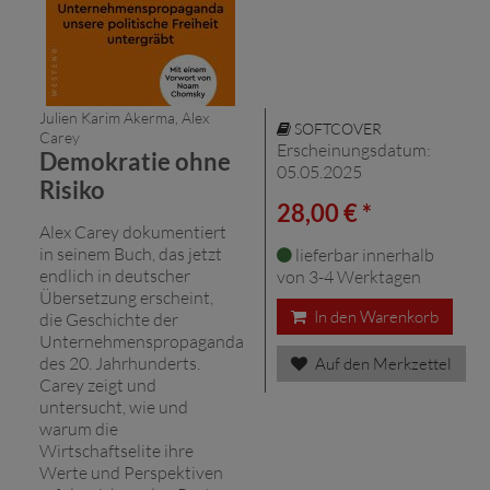
Julien Karim Akerma, Alex
SOFTCOVER
Carey
Erscheinungsdatum:
Demokratie ohne
05.05.2025
Risiko
28,00 € *
Alex Carey dokumentiert
in seinem Buch, das jetzt
lieferbar innerhalb
endlich in deutscher
von 3-4 Werktagen
Übersetzung erscheint,
In den Warenkorb
die Geschichte der
Unternehmenspropaganda
des 20. Jahrhunderts.
Auf den Merkzettel
Carey zeigt und
untersucht, wie und
warum die
Wirtschaftselite ihre
Werte und Perspektiven