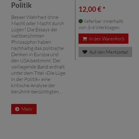
Politik
12,00 € *
Besser Wahrheit ohne
lieferbar innerhalb
Macht oder Macht durch
von 3-4 Werktagen
Lügen? Die Essays der
weltberühmten
In den Warenkorb
Philosophin haben
nachhaltig das politische
Auf den Merkzettel
Denken in Europa und
den USA bestimmt. Der
vorliegende Band enthält
unter dem Titel »Die Lüge
in der Politik« eine
kritische Analyse der
berühmt-berüchtigten ...
Mehr