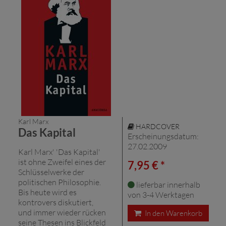
Karl Marx
HARDCOVER
Das Kapital
Erscheinungsdatum:
27.02.2009
Karl Marx' 'Das Kapital'
ist ohne Zweifel eines der
7,95 € *
Schlüsselwerke der
politischen Philosophie.
lieferbar innerhalb
Bis heute wird es
von 3-4 Werktagen
kontrovers diskutiert,
und immer wieder rücken
In den Warenkorb
seine Thesen ins Blickfeld