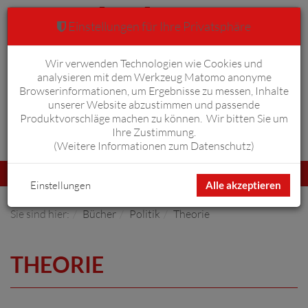
Einstellungen für Ihre Privatsphäre
Wir verwenden Technologien wie Cookies und
Warenkorb
Anmelden
0
analysieren mit dem Werkzeug Matomo anonyme
Browserinformationen, um Ergebnisse zu messen, Inhalte
unserer Website abzustimmen und passende
Produktvorschläge machen zu können. Wir bitten Sie um
Ihre Zustimmung.
Erweiterte Suche
(
Weitere Informationen zum Datenschutz
)
Navigation
Menü
umschalten
Einstellungen
Alle akzeptieren
Sie sind hier:
Bücher
Politik
Theorie
THEORIE