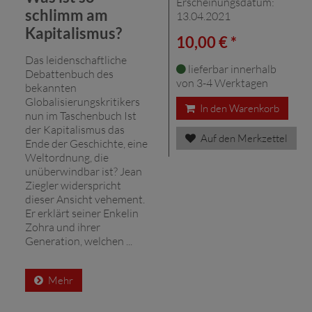
Erscheinungsdatum:
schlimm am
13.04.2021
Kapitalismus?
10,00 € *
Das leidenschaftliche
lieferbar innerhalb
Debattenbuch des
von 3-4 Werktagen
bekannten
Globalisierungskritikers
In den Warenkorb
nun im Taschenbuch Ist
der Kapitalismus das
Auf den Merkzettel
Ende der Geschichte, eine
Weltordnung, die
unüberwindbar ist? Jean
Ziegler widerspricht
dieser Ansicht vehement.
Er erklärt seiner Enkelin
Zohra und ihrer
Generation, welchen ...
Mehr