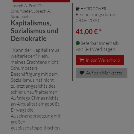
Joseph A. Prof. Dr.
HARDCOVER
Schumpeter, Joseph A.
Erscheinungsdatum:
Schumpeter
08.06.2020
Kapitalismus,
Sozialismus und
41,00 € *
Demokratie
lieferbar innerhalb
von 3-4 Werktagen
"Kann der Kapitalismus
weiterleben? Nein,
In den Warenkorb
meines Erachtens nicht."
Schumpeters
Auf den Merkzettel
Beschäftigung mit dem
Sozialismus hat nicht
zuletzt angesichts des
schier unaufhaltsamen
Aufstiegs Chinas nichts
an Aktualität eingebüßt.
Er wagt die
Auseinandersetzung mit
großen
gesellschaftspolitischen ...