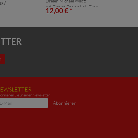
Dreier, Michael Wildt:
us?
ad Ernst Fraenkel. Der
*
12,00 € *
Doppelstaat
ETTER
n
EWSLETTER
onnieren Sie unseren Newsletter
ewsletter
Abonnieren