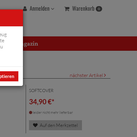
Warenkorb
Anmelden
0
eug
te
erton Magazin
zu
nächster Artikel
ptieren
SOFTCOVER
34,90 €*
leider nicht mehr lieferbar
Auf den Merkzettel