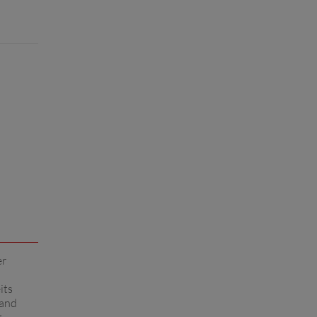
er
its
Band