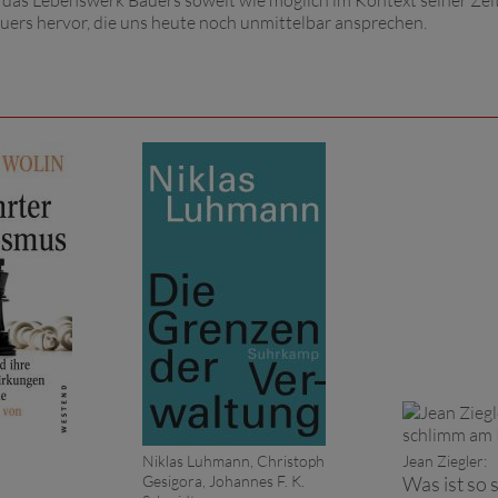
 das Lebenswerk Bauers soweit wie möglich im Kontext seiner Zeit
auers hervor, die uns heute noch unmittelbar ansprechen.
Niklas Luhmann, Christoph
Jean Ziegler:
Gesigora, Johannes F. K.
Was ist so