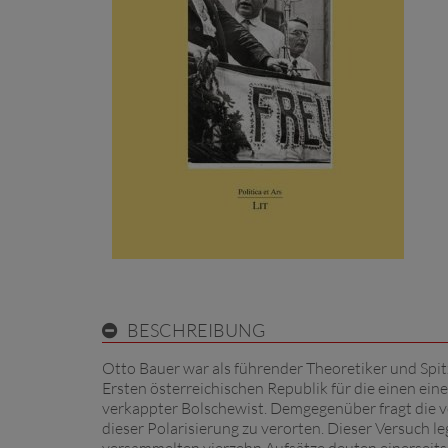
BESCHREIBUNG
Otto Bauer war als führender Theoretiker und Spit
Ersten österreichischen Republik für die einen eine
verkappter Bolschewist. Demgegenüber fragt die vor
dieser Polarisierung zu verorten. Dieser Versuch l