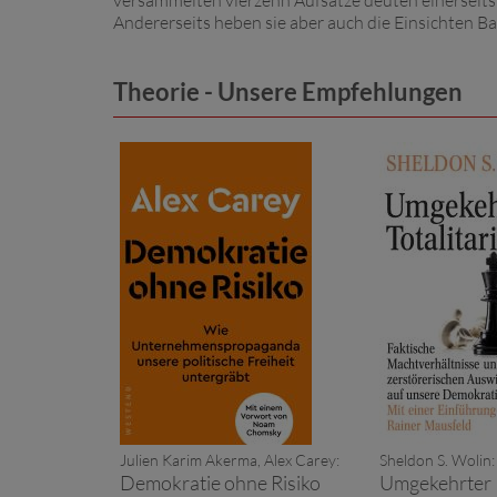
versammelten vierzehn Aufsätze deuten einerseits
Andererseits heben sie aber auch die Einsichten B
Theorie - Unsere Empfehlungen
Julien Karim Akerma, Alex Carey:
Sheldon S. Wolin:
Demokratie ohne Risiko
Umgekehrter