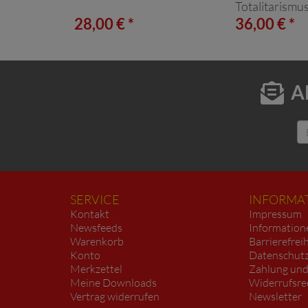
Totalitarismu
28,00 € *
36,00 € *
A
SERVICE
INFORMA
Kontakt
Impressum
Newsfeeds
Information
Warenkorb
Barrierefrei
Konto
Datenschutz
Merkzettel
Zahlung und
Meine Downloads
Widerrufsre
Vertrag widerrufen
Newsletter