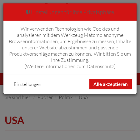
Einstellungen für Ihre Privatsphäre
Wir verwenden Technologien wie Cookies und
Warenkorb
Anmelden
0
analysieren mit dem Werkzeug Matomo anonyme
Browserinformationen, um Ergebnisse zu messen, Inhalte
unserer Website abzustimmen und passende
Produktvorschläge machen zu können. Wir bitten Sie um
Ihre Zustimmung.
Erweiterte Suche
(
Weitere Informationen zum Datenschutz
)
Navigation
Menü
umschalten
Einstellungen
Alle akzeptieren
Sie sind hier:
Bücher
Politik
USA
USA