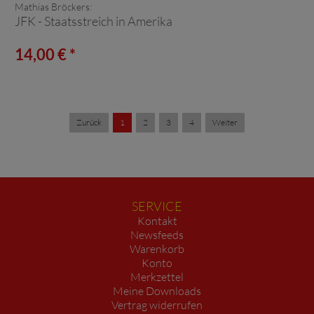
Mathias Bröckers:
JFK - Staatsstreich in Amerika
14,00 € *
Zurück
1
2
3
4
Weiter
SERVICE
Kontakt
Newsfeeds
Warenkorb
Konto
Merkzettel
Meine Downloads
Vertrag widerrufen