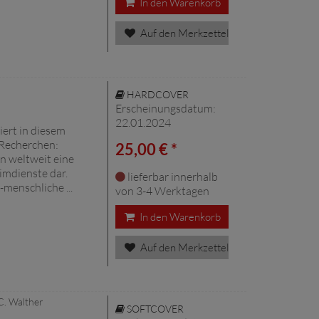
In den Warenkorb
Auf den Merkzettel
HARDCOVER
Erscheinungsdatum:
22.01.2024
iert in diesem
 Recherchen:
25,00 € *
en weltweit eine
imdienste dar.
lieferbar innerhalb
-menschliche ...
von 3-4 Werktagen
In den Warenkorb
Auf den Merkzettel
C. Walther
SOFTCOVER