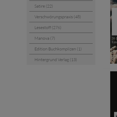
Satire (22)
Verschwörungspraxis (48)
Lesestoff (276)
Manova (7)
Edition Buchkomplizen (1)
Hintergrund Verlag (13)