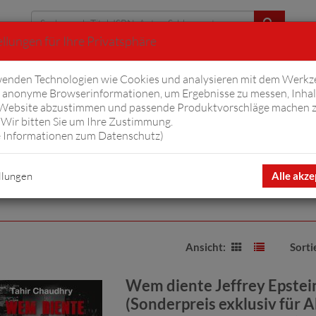
llungen für Ihre Privatsphäre
Erweiterte Suche
enden Technologien wie Cookies und analysieren mit dem Werkz
anonyme Browserinformationen, um Ergebnisse zu messen, Inhal
iftyfifty
Hörbücher
Komplizen
Ov
 Website abzustimmen und passende Produktvorschläge machen 
Wir bitten Sie um Ihre Zustimmung.
 Informationen zum Datenschutz
)
llungen
Alle akze
Ansicht:
Sorti
Wem diente Jeffrey Epstei
(Sonderpreis exklusiv für