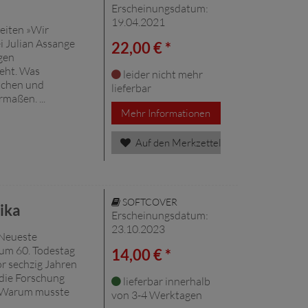
Erscheinungsdatum:
19.04.2021
Zeiten »Wir
i Julian Assange
22,00 € *
gen
geht. Was
leider nicht mehr
ischen und
lieferbar
maßen. ...
Mehr Informationen
Auf den Merkzettel
SOFTCOVER
ika
Erscheinungsdatum:
23.10.2023
 Neueste
um 60. Todestag
14,00 € *
or sechzig Jahren
 die Forschung
lieferbar innerhalb
: Warum musste
von 3-4 Werktagen