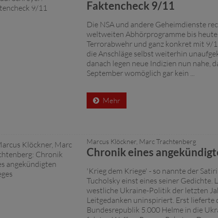
Faktencheck 9/11
Die NSA und andere Geheimdienste rech
weltweiten Abhörprogramme bis heute 
Terrorabwehr und ganz konkret mit 9/1
die Anschläge selbst weiterhin unaufgek
danach legen neue Indizien nun nahe, d
September womöglich gar kein ...
Mehr
Marcus Klöckner, Marc Trachtenberg
Chronik eines angekündigt
'Krieg dem Kriege' - so nannte der Satir
Tucholsky einst eines seiner Gedichte. L
westliche Ukraine-Politik der letzten J
Leitgedanken uninspiriert. Erst lieferte 
Bundesrepublik 5.000 Helme in die Ukr