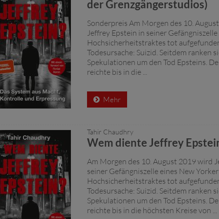
der Grenzgängerstudios)
Sonderpreis Am Morgen des 10. August
Jeffrey Epstein in seiner Gefängniszell
Hochsicherheitstraktes tot aufgefunden.
Todesursache: Suizid. Seitdem ranken si
Spekulationen um den Tod Epsteins. Den
reichte bis in die ...
Mehr
Tahir Chaudhry
Wem diente Jeffrey Epstei
Am Morgen des 10. August 2019 wird Je
seiner Gefängniszelle eines New Yorker
Hochsicherheitstraktes tot aufgefunden.
Todesursache: Suizid. Seitdem ranken si
Spekulationen um den Tod Epsteins. Den
reichte bis in die höchsten Kreise von ...