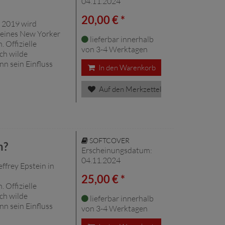
04.11.2024
20,00 € *
 2019 wird
e eines New Yorker
lieferbar innerhalb
 Offizielle
von 3-4 Werktagen
ch wilde
n sein Einfluss
In den Warenkorb
Auf den Merkzettel
SOFTCOVER
n?
Erscheinungsdatum:
04.11.2024
ffrey Epstein in
25,00 € *
 Offizielle
ch wilde
lieferbar innerhalb
n sein Einfluss
von 3-4 Werktagen