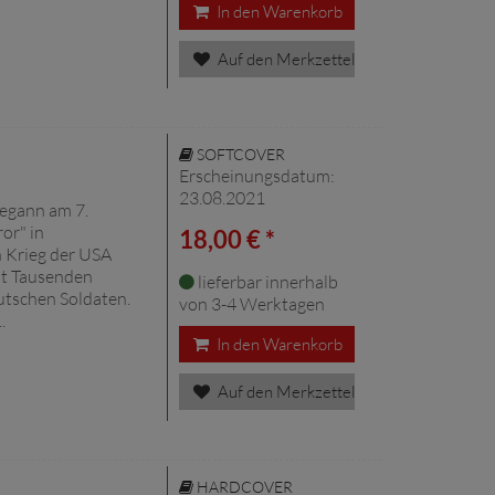
In den Warenkorb
Auf den Merkzettel
SOFTCOVER
Erscheinungsdatum:
23.08.2021
egann am 7.
or" in
18,00 € *
n Krieg der USA
it Tausenden
lieferbar innerhalb
utschen Soldaten.
von 3-4 Werktagen
.
In den Warenkorb
Auf den Merkzettel
HARDCOVER