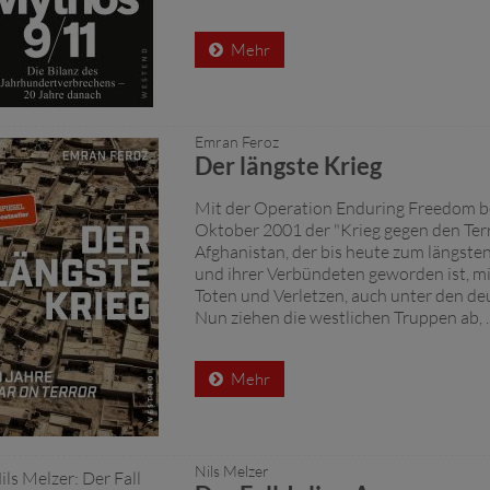
Mehr
Emran Feroz
Der längste Krieg
Mit der Operation Enduring Freedom b
Oktober 2001 der "Krieg gegen den Terr
Afghanistan, der bis heute zum längste
und ihrer Verbündeten geworden ist, m
Toten und Verletzen, auch unter den de
Nun ziehen die westlichen Truppen ab, ..
Mehr
Nils Melzer