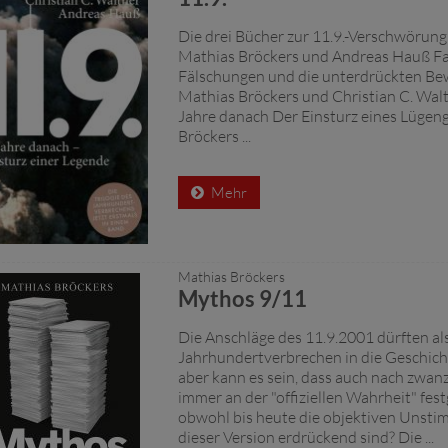
Die drei Bücher zur 11.9.-Verschwörung
Mathias Bröckers und Andreas Hauß Fa
Fälschungen und die unterdrückten Bew
Mathias Bröckers und Christian C. Walt
Jahre danach Der Einsturz eines Lüge
Bröckers ...
Mehr
Mathias Bröckers
Mythos 9/11
Die Anschläge des 11.9.2001 dürften al
Jahrhundertverbrechen in die Geschich
aber kann es sein, dass auch nach zwan
immer an der "offiziellen Wahrheit" fes
obwohl bis heute die objektiven Unsti
dieser Version erdrückend sind? Die ...