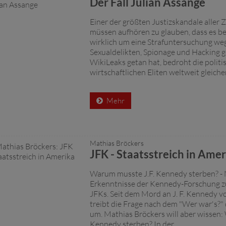
Der Fall Julian Assange
Einer der größten Justizskandale aller 
müssen aufhören zu glauben, dass es be
wirklich um eine Strafuntersuchung we
Sexualdelikten, Spionage und Hacking 
WikiLeaks getan hat, bedroht die polit
wirtschaftlichen Eliten weltweit gleicher
Mehr
Mathias Bröckers
JFK - Staatsstreich in Amer
Warum musste J.F. Kennedy sterben? -
Erkenntnisse der Kennedy-Forschung z
JFKs. Seit dem Mord an J. F. Kennedy v
treibt die Frage nach dem "Wer war's?"
um. Mathias Bröckers will aber wissen
Kennedy sterben? In der ...