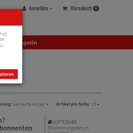
Warenkorb
Anmelden
0
eug
te
erton Magazin
zu
ptieren
erung:
Verkaufte Anzahl
Artikel pro Seite:
15
n?
SOFTCOVER
 Abonnenten
Erscheinungsdatum: