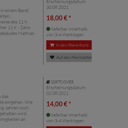
Erscheinungsdatum:
30.08.2021
 in einem Band:
kten,
18,00 € *
eise des 11.9.
her 11.9. - Zehn
lieferbar innerhalb
ngebäudes Mathias
von 3-4 Werktagen
In den Warenkorb
Auf den Merkzettel
SOFTCOVER
Erscheinungsdatum:
02.08.2021
s das
te eingehen. Wie
14,00 € *
zig Jahren noch
tgehalten wird,
lieferbar innerhalb
mmigkeiten an
von 3-4 Werktagen