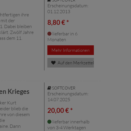
Erscheinungsdatum:
01.12.2013
tfertigen ihre
mit der
8,80 € *
1. Dabei bleiben
lärt. Zwölf Jahre
lieferbar in 6
ass dem 11.
Monaten
Mehr Informationen
Auf den Merkzettel
SOFTCOVER
en Krieges
Erscheinungsdatum:
14.07.2025
iker Kurt
eider blieb die
20,00 € *
ahre von diesem
die
lieferbar innerhalb
aine. Dann
von 3-4 Werktagen