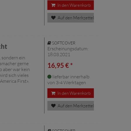
In den Warenkorb
Auf den Merkzettel
SOFTCOVER
cht
Erscheinungsdatum:
18.03.2021
, sondern ein
gsmacher gerne
16,95 € *
 aber war kein
ird sich vieles
lieferbar innerhalb
America First».
von 3-4 Werktagen
In den Warenkorb
Auf den Merkzettel
SOFTCOVER