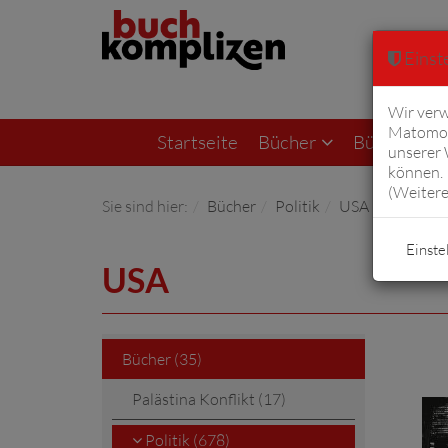
Einste
Wir verw
Matomo 
Startseite
Bücher
Bücher von F
unserer
können. 
(
Weitere
Sie sind hier:
Bücher
Politik
USA
Einste
USA
Bücher (35)
Palästina Konflikt (17)
Politik (678)