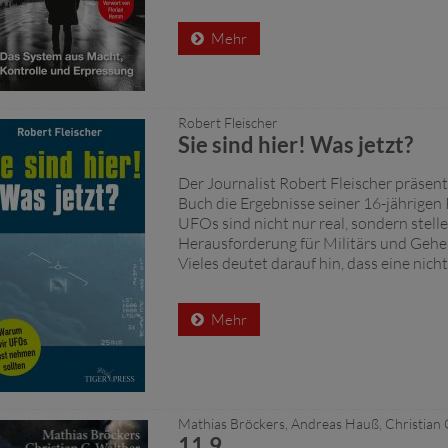
Mehr
Robert Fleischer
Sie sind hier! Was jetzt?
Der Journalist Robert Fleischer präsent
Buch die Ergebnisse seiner 16-jährigen
UFOs sind nicht nur real, sondern stell
Herausforderung für Militärs und Gehe
Vieles deutet darauf hin, dass eine nicht
Mehr
Mathias Bröckers, Andreas Hauß, Christian 
11.9.