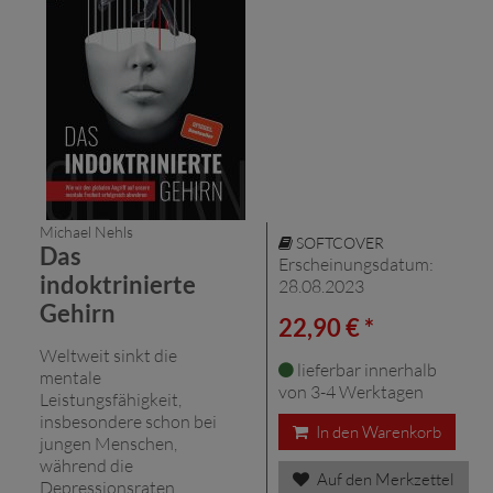
Michael Nehls
SOFTCOVER
Das
Erscheinungsdatum:
indoktrinierte
28.08.2023
Gehirn
22,90 € *
Weltweit sinkt die
lieferbar innerhalb
mentale
von 3-4 Werktagen
Leistungsfähigkeit,
insbesondere schon bei
In den Warenkorb
jungen Menschen,
während die
Auf den Merkzettel
Depressionsraten