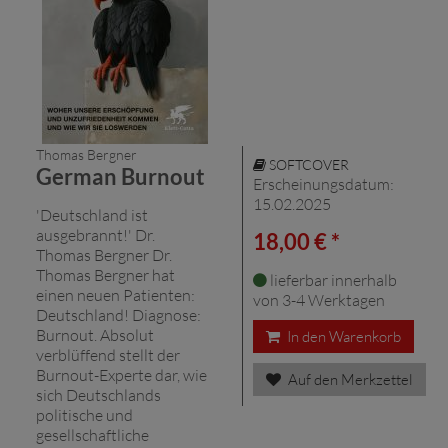
Thomas Bergner
SOFTCOVER
German Burnout
Erscheinungsdatum:
15.02.2025
'Deutschland ist
ausgebrannt!' Dr.
18,00 € *
Thomas Bergner Dr.
Thomas Bergner hat
lieferbar innerhalb
einen neuen Patienten:
von 3-4 Werktagen
Deutschland! Diagnose:
Burnout. Absolut
In den Warenkorb
verblüffend stellt der
Burnout-Experte dar, wie
Auf den Merkzettel
sich Deutschlands
politische und
gesellschaftliche