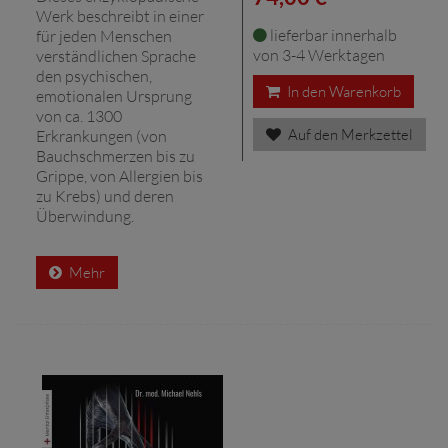
Werk beschreibt in einer
lieferbar innerhalb
für jeden Menschen
von 3-4 Werktagen
verständlichen Sprache
den psychischen,
In den Warenkorb
emotionalen Ursprung
von ca. 1300
Auf den Merkzettel
Erkrankungen (von
Bauchschmerzen bis zu
Grippe, von Allergien bis
zu Krebs) und deren
Überwindung.
Mehr