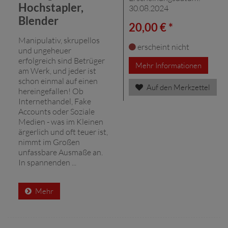
Hochstapler,
30.08.2024
Blender
20,00 € *
Manipulativ, skrupellos
erscheint nicht
und ungeheuer
erfolgreich sind Betrüger
Mehr Informationen
am Werk, und jeder ist
schon einmal auf einen
Auf den Merkzettel
hereingefallen! Ob
Internethandel, Fake
Accounts oder Soziale
Medien - was im Kleinen
ärgerlich und oft teuer ist,
nimmt im Großen
unfassbare Ausmaße an.
In spannenden ...
Mehr