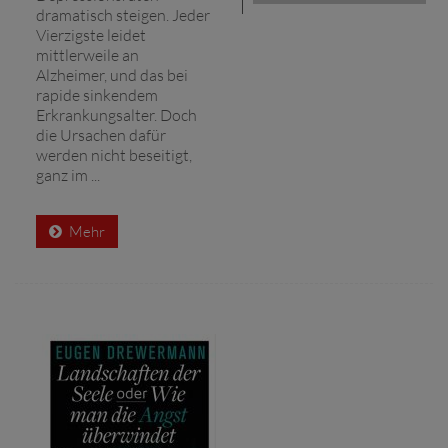
dramatisch steigen. Jeder
Vierzigste leidet
mittlerweile an
Alzheimer, und das bei
rapide sinkendem
Erkrankungsalter. Doch
die Ursachen dafür
werden nicht beseitigt,
ganz im ...
Mehr