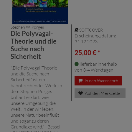
Stephen W. Porges
SOFTCOVER
Die Polyvagal-
Erscheinungsdatum:
Theorie und die
31.12.2023
Suche nach
25,00 € *
Sicherheit
lieferbar innerhalb
",Die Polyvagal-Theorie
von 3-4 Werktagen
und die Suche nach
Sicherheit' ist ein
In den Warenkorb
bahnbrechendes Werk, in
dem Stephen Porges
Auf den Merkzettel
brillant erklärt, wie
unsere Umgebung, die
Welt, in der wir leben,
unsere Natur beeinflußt
und sogar zu deren
Grundlage wird." - Bessel