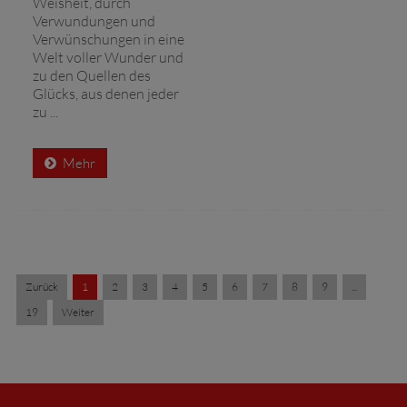
Weisheit, durch
Verwundungen und
Verwünschungen in eine
Welt voller Wunder und
zu den Quellen des
Glücks, aus denen jeder
zu ...
Mehr
Zurück
1
2
3
4
5
6
7
8
9
...
19
Weiter