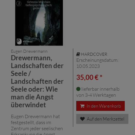
Eugen Drewermann
HARDCOVER
Drewermann,
Erscheinungsdatum:
Landschaften der
10.05.2023
Seele /
35,00 € *
Landschaften der
Seele oder: Wie
lieferbar innerhalb
von 3-4 Werktagen
man die Angst
überwindet
In den Warenkorb
Eugen Drewermann hat
Auf den Merkzettel
festgestellt, dass im
Zentrum jeder seelischen
Erkrankung die Angst