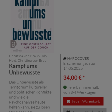
Christina von Braun, Tilo
HARDCOVER
Held, Christina von Braun
Erscheinungsdatum:
Kampf ums
14.05.2025
Unbewusste
34,00 € *
Das Unbewusste als
Territorium kultureller
lieferbar innerhalb
und politischer Konflikte
von 3-4 Werktagen
und wie die
In den Warenkorb
Psychoanalyse heute
helfen kann, sie zu lösen
Die Rede vom