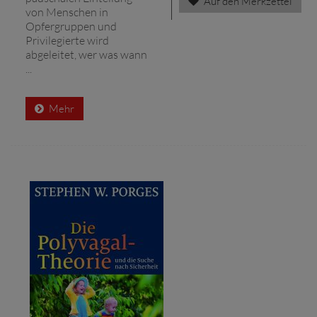
Auf den Merkzettel
von Menschen in
Opfergruppen und
Privilegierte wird
abgeleitet, wer was wann
...
Mehr