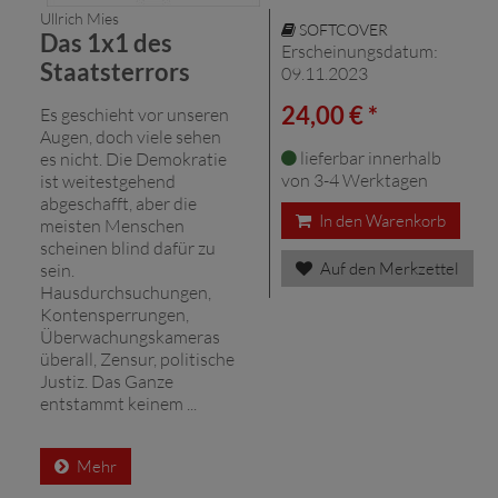
Ullrich Mies
SOFTCOVER
Das 1x1 des
Erscheinungsdatum:
Staatsterrors
09.11.2023
24,00 € *
Es geschieht vor unseren
Augen, doch viele sehen
lieferbar innerhalb
es nicht. Die Demokratie
von 3-4 Werktagen
ist weitestgehend
abgeschafft, aber die
In den Warenkorb
meisten Menschen
scheinen blind dafür zu
Auf den Merkzettel
sein.
Hausdurchsuchungen,
Kontensperrungen,
Überwachungskameras
überall, Zensur, politische
Justiz. Das Ganze
entstammt keinem ...
Mehr