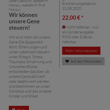
Lefief-Delcourt, Isabelle M.
Erscheinungsdatum:
Mansuy, Isabelle M. Prof.
31.08.2020
Mansuy
Wir können
22,00 € *
unsere Gene
steuern!
nicht lieferbar - nur
als Sonderausgabe,
POD oder E-Book
Wir sind mehr als unsere
lieferbar
Gene Die Epigenetik
lehrt: Erfahrungen und
Mehr Informationen
unser Lebensstil steuern
unser Erbgut. Stress,
Auf den Merkzettel
Traumata, Ernährung und
Umwelteinflüsse
entscheiden darüber, ob
unsere Gene aktiviert
oder deaktiviert werden,
und bestimmen so unser
Schicksal und das unserer
Kinder und Enkel. ...
Mehr