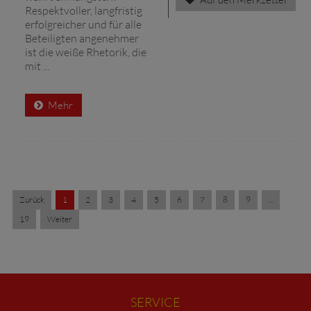
Respektvoller, langfristig
erfolgreicher und für alle
Beteiligten angenehmer
ist die weiße Rhetorik, die
mit ...
Mehr
Zurück
1
2
3
4
5
6
7
8
9
...
19
Weiter
SERVICE