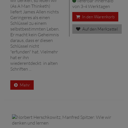
wir denken, so leben wir"
lieferbar innerhalb
(As A Man Thinketh)
von 3-4 Werktagen
liefert James Allen nichts
In den Warenkorb
Geringeres als einen
Schlüssel zu einem
selbstbestimmten Leben.
Auf den Merkzettel
Er macht kein Geheimnis
daraus, dass er diesen
Schlüssel nicht
"erfunden" hat. Vielmehr
hat er ihn
wiederentdeckt: in alten
Schriften ...
Mehr