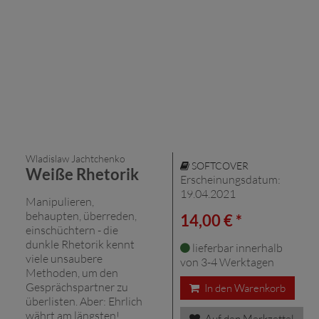
Wladislaw Jachtchenko
SOFTCOVER
Weiße Rhetorik
Erscheinungsdatum:
19.04.2021
Manipulieren,
behaupten, überreden,
14,00 € *
einschüchtern - die
dunkle Rhetorik kennt
lieferbar innerhalb
viele unsaubere
von 3-4 Werktagen
Methoden, um den
Gesprächspartner zu
In den Warenkorb
überlisten. Aber: Ehrlich
währt am längsten!
Auf den Merkzettel