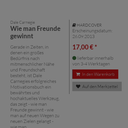
Dale Carnegie
HARDCOVER
Wie man Freunde
Erscheinungsdatum:
gewinnt
26.09.2013
17,00 € *
Gerade in Zeiten, in
denen ein großes
lieferbar innerhalb
Bedürfnis nach
von 3-4 Werktagen
mitmenschlicher Nähe
und Freundschaft
In den Warenkorb
besteht, ist Dale
Carnegies erfolgreiches
Auf den Merkzettel
Motivationsbuch ein
bewährtes und
hochaktuelles Werkzeug,
das zeigt - wie man
Freunde gewinnt - wie
man auf neuen Wegen zu
neuen Zielen gelangt -
wie man ...