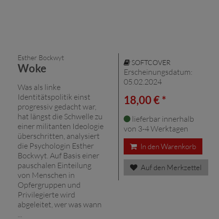
Esther Bockwyt
SOFTCOVER
Woke
Erscheinungsdatum:
05.02.2024
Was als linke
Identitätspolitik einst
18,00 € *
progressiv gedacht war,
hat längst die Schwelle zu
lieferbar innerhalb
einer militanten Ideologie
von 3-4 Werktagen
überschritten, analysiert
die Psychologin Esther
In den Warenkorb
Bockwyt. Auf Basis einer
pauschalen Einteilung
Auf den Merkzettel
von Menschen in
Opfergruppen und
Privilegierte wird
abgeleitet, wer was wann
...