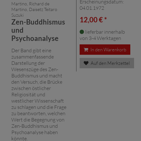
Erscheinungsdatum:
Martino, Richard de
04.01.1972
Martino, Daisetz Teitaro
Suzuki
12,00 € *
Zen-Buddhismus
und
lieferbar innerhalb
Psychoanalyse
von 3-4 Werktagen
In den Warenkorb
Der Band gibt eine
zusammenfassende
Darstellung der
Auf den Merkzettel
Wesenszüge des Zen-
Buddhismus und macht
den Versuch, die Brücke
zwischen östlicher
Religiosität und
westlicher Wissenschaft
zu schlagen und die Frage
zu beantworten, welchen
Wert die Begegnung von
Zen-Buddhismus und
Psychoanalyse haben
könnte.