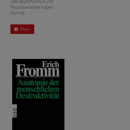
Zen-Buddhismus und
Psychoanalyse haben
könnte.
Mehr