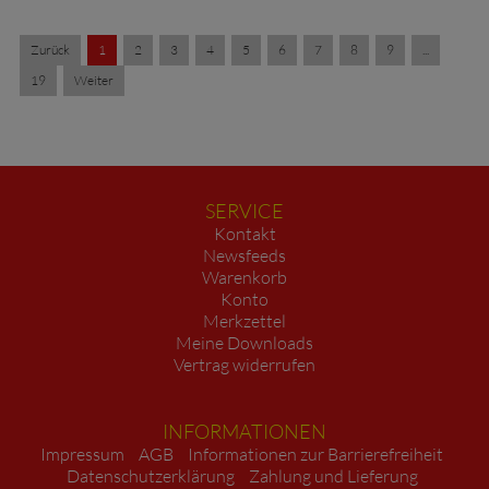
Zurück
1
2
3
4
5
6
7
8
9
...
19
Weiter
SERVICE
Kontakt
Newsfeeds
Warenkorb
Konto
Merkzettel
Meine Downloads
Vertrag widerrufen
INFORMATIONEN
Impressum
AGB
Informationen zur Barrierefreiheit
Datenschutzerklärung
Zahlung und Lieferung