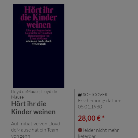
Lloyd deMause, Lloyd de
SOFTCOVER
Mause
Erscheinungsdatum:
Hört ihr die
08.01.1980
Kinder weinen
28,00 € *
Auf Initiative von Lloyd
deMause hat ein Team
leider nicht mehr
von zehn
lieferbar