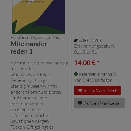
Friedemann Schulz von Thun
SOFTCOVER
Miteinander
Erscheinungsdatum:
reden 1
01.10.1981
14,00 € *
Kommunikationspsychologie
für alle - das
lieferbar innerhalb
Standardwerk Beruf,
von 3-4 Werktagen
Beziehung, Alltag:
Ständig müssen wir mit
In den Warenkorb
anderen kommuni-zieren.
Und immer wieder
Auf den Merkzettel
entstehen dabei
Probleme; selbst
scheinbar einfache
Situationen bergen
Tücken. Oft gelingt es