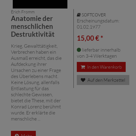
Erich Fromm
SOFTCOVER
Anatomie der
Erscheinungsdatum:
menschlichen
01.02.1977
Destruktivität
15,00 € *
Krieg, Gewalttätigkeit,
lieferbar innerhalb
Verbrechen haben ein
von 3-4 Werktagen
Ausmaß erreicht, das die
Aufdeckung ihrer
In den Warenkorb
Ursachen zu einer Frage
des Überlebens macht.
Auf den Merkzettel
Keine Lösung, allenfalls
Entlastung für das
schlechte Gewissen,
bietet die These, mit der
Konrad Lorenz berühmt
wurde. Er erklärte die
menschliche ...
Mehr