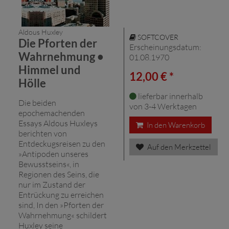
Aldous Huxley
SOFTCOVER
Die Pforten der
Erscheinungsdatum:
Wahrnehmung •
01.08.1970
Himmel und
12,00 € *
Hölle
lieferbar innerhalb
Die beiden
von 3-4 Werktagen
epochemachenden
Essays Aldous Huxleys
In den Warenkorb
berichten von
Entdeckugsreisen zu den
Auf den Merkzettel
»Antipoden unseres
Bewusstseins«, in
Regionen des Seins, die
nur im Zustand der
Entrückung zu erreichen
sind, In den »Pforten der
Wahrnehmung« schildert
Huxley seine