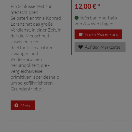
12,00 € *
Ein Schlüsseltext zur
menschlichen
lieferbar innerhalb
Selbsterkenntnis Konrad
von 3-4 Werktagen
Lorenz hat das große
Verdienst, in einer Zeit, in
In den Warenkorb
der die Menschheit
zuweilen recht
Auf den Merkzettel
dilettantisch an ihren
Zwängen und
Widersprüchen
herumdoktert, die -
vergleichsweise
primitiven, aber deshalb
um so gefährlicheren -
Grundantriebe ...
Mehr