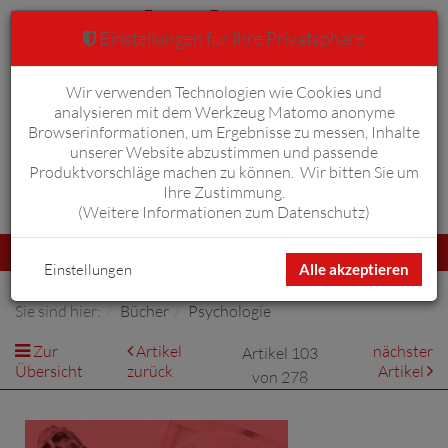
Einstellungen für Ihre Privatsphäre
Wir verwenden Technologien wie Cookies und
Warenkorb
Anmelden
0
analysieren mit dem Werkzeug Matomo anonyme
Browserinformationen, um Ergebnisse zu messen, Inhalte
unserer Website abzustimmen und passende
Produktvorschläge machen zu können. Wir bitten Sie um
Ihre Zustimmung.
Erweiterte Suche
(
Weitere Informationen zum Datenschutz
)
Navigation
Menü
umschalten
Einstellungen
Alle akzeptieren
Sie sind hier:
Bücher
Psychologie
Zur
Artikel
nächster
Artikel 103
Übersicht
zurück
Artikel
von 278