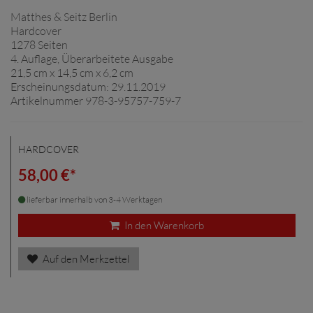
Matthes & Seitz Berlin
Hardcover
1278 Seiten
4. Auflage, Überarbeitete Ausgabe
21,5 cm x 14,5 cm x 6,2 cm
Erscheinungsdatum: 29.11.2019
Artikelnummer 978-3-95757-759-7
HARDCOVER
58,00 €*
lieferbar innerhalb von 3-4 Werktagen
In den Warenkorb
Auf den Merkzettel