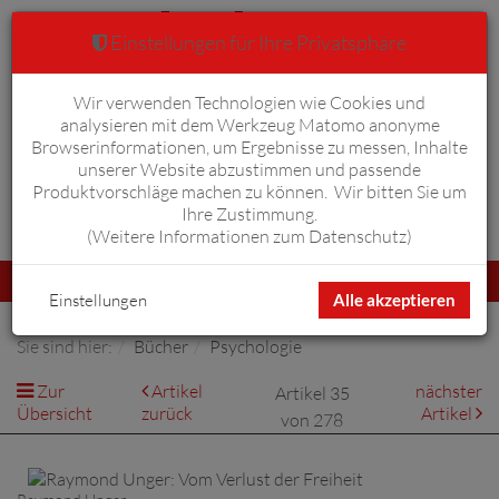
Einstellungen für Ihre Privatsphäre
Wir verwenden Technologien wie Cookies und
Warenkorb
Anmelden
0
analysieren mit dem Werkzeug Matomo anonyme
Browserinformationen, um Ergebnisse zu messen, Inhalte
unserer Website abzustimmen und passende
Produktvorschläge machen zu können. Wir bitten Sie um
Ihre Zustimmung.
Erweiterte Suche
(
Weitere Informationen zum Datenschutz
)
Navigation
Menü
umschalten
Einstellungen
Alle akzeptieren
Sie sind hier:
Bücher
Psychologie
Zur
Artikel
nächster
Artikel 35
Übersicht
zurück
Artikel
von 278