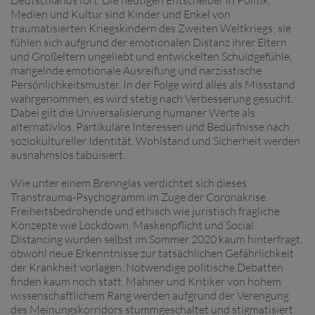
Medien und Kultur sind Kinder und Enkel von
traumatisierten Kriegskindern des Zweiten Weltkriegs; sie
fühlen sich aufgrund der emotionalen Distanz ihrer Eltern
und Großeltern ungeliebt und entwickelten Schuldgefühle,
mangelnde emotionale Ausreifung und narzisstische
Persönlichkeitsmuster. In der Folge wird alles als Missstand
wahrgenommen, es wird stetig nach Verbesserung gesucht.
Dabei gilt die Universalisierung humaner Werte als
alternativlos. Partikuläre Interessen und Bedürfnisse nach
soziokultureller Identität, Wohlstand und Sicherheit werden
ausnahmslos tabuisiert.
Wie unter einem Brennglas verdichtet sich dieses
Transtrauma-Psychogramm im Zuge der Coronakrise.
Freiheitsbedrohende und ethisch wie juristisch fragliche
Konzepte wie Lockdown, Maskenpflicht und Social
Distancing wurden selbst im Sommer 2020 kaum hinterfragt,
obwohl neue Erkenntnisse zur tatsächlichen Gefährlichkeit
der Krankheit vorlagen. Notwendige politische Debatten
finden kaum noch statt. Mahner und Kritiker von hohem
wissenschaftlichem Rang werden aufgrund der Verengung
des Meinungskorridors stummgeschaltet und stigmatisiert.