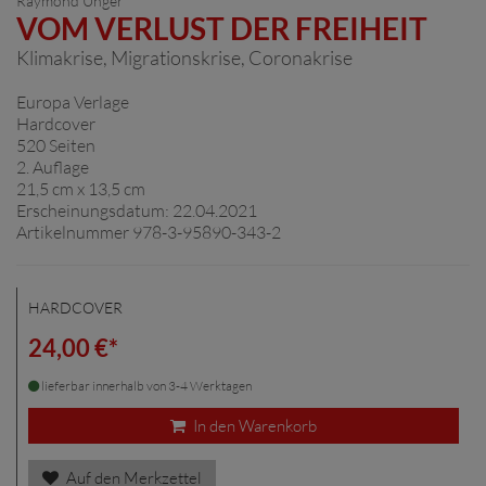
Raymond Unger
VOM VERLUST DER FREIHEIT
Klimakrise, Migrationskrise, Coronakrise
Europa Verlage
Hardcover
520 Seiten
2. Auflage
21,5 cm x 13,5 cm
Erscheinungsdatum: 22.04.2021
Artikelnummer 978-3-95890-343-2
HARDCOVER
24,00 €*
lieferbar innerhalb von 3-4 Werktagen
In den Warenkorb
Auf den Merkzettel