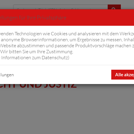
llungen für Ihre Privatsphäre
Erweiterte Suche
enden Technologien wie Cookies und analysieren mit dem Werkz
anonyme Browserinformationen, um Ergebnisse zu messen, Inhal
iftyfifty
Hörbücher
Komplizen
Ov
 Website abzustimmen und passende Produktvorschläge machen 
Wir bitten Sie um Ihre Zustimmung.
 Informationen zum Datenschutz
)
llungen
Alle akze
CHT UND JUSTIZ