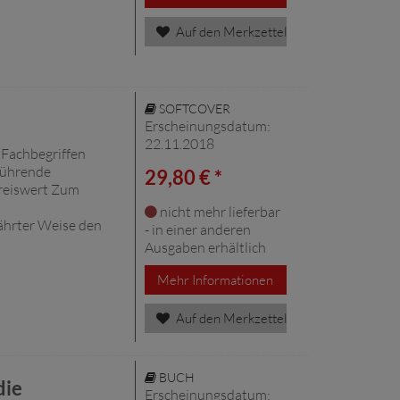
Auf den Merkzettel
SOFTCOVER
Erscheinungsdatum:
22.11.2018
 Fachbegriffen
führende
29,80 € *
preiswert Zum
nicht mehr lieferbar
ährter Weise den
- in einer anderen
Ausgaben erhältlich
Mehr Informationen
Auf den Merkzettel
BUCH
die
Erscheinungsdatum: