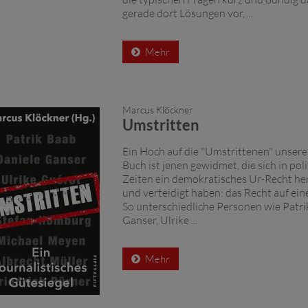
gerade dort Lösungen vor, ...
Mehr
Marcus Klöckner
Umstritten
Ein Hoch auf die "Umstrittenen" unserer
Buch ist jenen gewidmet, die sich in pol
Zeiten ein demokratisches Ur-Recht 
und verteidigt haben: das Recht auf ein
So unterschiedliche Personen wie Patri
Ganser, Ulrike ...
Mehr