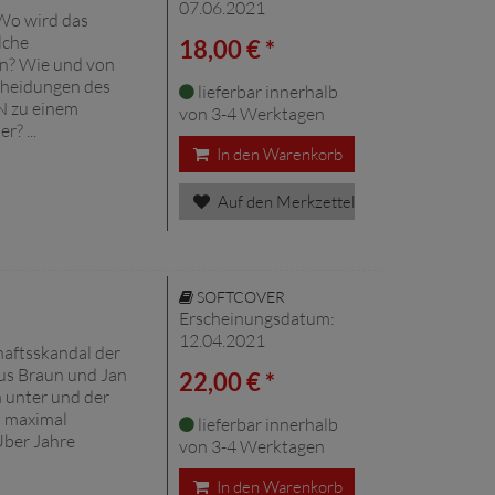
07.06.2021
 Wo wird das
lche
18,00 € *
en? Wie und von
cheidungen des
lieferbar innerhalb
N zu einem
von 3-4 Werktagen
? ...
In den Warenkorb
Auf den Merkzettel
SOFTCOVER
Erscheinungsdatum:
12.04.2021
haftsskandal der
us Braun und Jan
22,00 € *
 unter und der
t maximal
lieferbar innerhalb
Über Jahre
von 3-4 Werktagen
In den Warenkorb