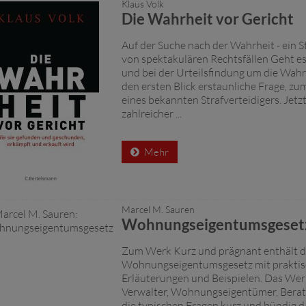
Klaus Volk
Die Wahrheit vor Gericht
Auf der Suche nach der Wahrheit - ein S
von spektakulären Rechtsfällen Geht es
und bei der Urteilsfindung um die Wahr
den ersten Blick erstaunliche Frage, zu
eines bekannten Strafverteidigers. Jetz
zahlreicher ...
Mehr
Marcel M. Sauren
Wohnungseigentumsgeset
Zum Werk Kurz und prägnant enthält d
Wohnungseigentumsgesetz mit praktisc
Erläuterungen und Beispielen. Das Werk 
Verwalter, Wohnungseigentümer, Berat
die typischen Fragen kurz und bündig d