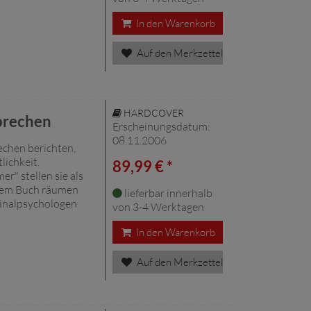
In den Warenkorb
Auf den Merkzettel
HARDCOVER
rbrechen
Erscheinungsdatum:
08.11.2006
chen berichten,
lichkeit.
89,99 € *
r" stellen sie als
iesem Buch räumen
lieferbar innerhalb
minalpsychologen
von 3-4 Werktagen
In den Warenkorb
Auf den Merkzettel