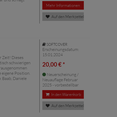
Mehr Informationen
Auf den Merkzettel
SOFTCOVER
Erscheinungsdatum:
15.01.2024
 Zeit! Dieses
itisch schwierigen
20,00 € *
herausgenommen
e eigene Position.
Neuerscheinung /
k Baab, Daniele
Neuauflage Februar
2025 - vorbestellbar
In den Warenkorb
Auf den Merkzettel