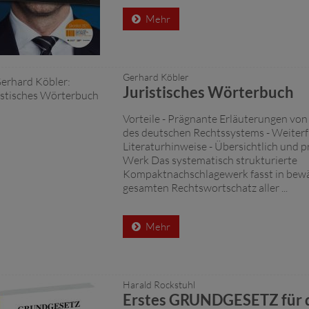
Mehr
Gerhard Köbler
Juristisches Wörterbuch
Vorteile - Prägnante Erläuterungen von
des deutschen Rechtssystems - Weiter
Literaturhinweise - Übersichtlich und 
Werk Das systematisch strukturierte
Kompaktnachschlagewerk fasst in bew
gesamten Rechtswortschatz aller ...
Mehr
Harald Rockstuhl
Erstes GRUNDGESETZ für 