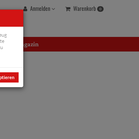
Warenkorb
Anmelden
0
eug
te
erton Magazin
zu
ptieren