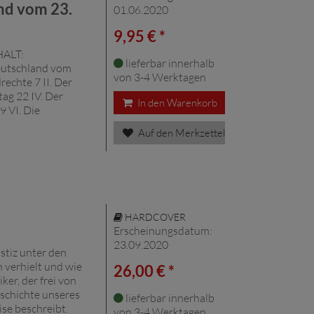
nd vom 23.
01.06.2020
9,95 € *
HALT:
lieferbar innerhalb
eutschland vom
von 3-4 Werktagen
rechte 7 II. Der
ag 22 IV. Der
In den Warenkorb
9 VI. Die
Auf den Merkzettel
HARDCOVER
Erscheinungsdatum:
23.09.2020
stiz unter den
h verhielt und wie
26,00 € *
ker, der frei von
eschichte unseres
lieferbar innerhalb
se beschreibt.
von 3-4 Werktagen