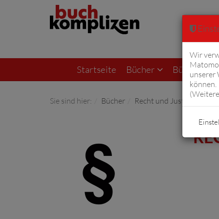
Einste
Wir verw
Matomo 
Startseite
Bücher
Bücher von F
unserer
können. 
(
Weitere
Sie sind hier:
Bücher
Recht und Justiz
Einste
RE