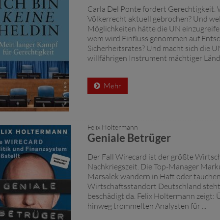
Carla Del Ponte fordert Gerechtigkeit.
Völkerrecht aktuell gebrochen? Und we
Möglichkeiten hätte die UN einzugreif
wem wird Einfluss genommen auf Ents
Sicherheitsrates? Und macht sich die U
willfährigen Instrument mächtiger Länder
Mehr
Felix Holtermann
Geniale Betrüger
Der Fall Wirecard ist der größte Wirtsc
Nachkriegszeit. Die Top-Manager Mark
Marsalek wandern in Haft oder tauchen
Wirtschaftsstandort Deutschland steh
beschädigt da. Felix Holtermann zeigt: 
hinweg trommelten Analysten für ...