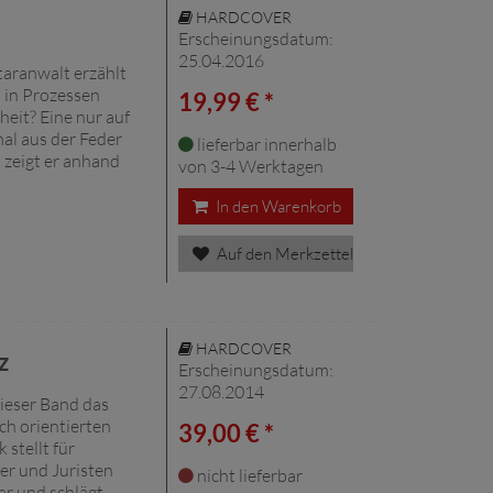
HARDCOVER
Erscheinungsdatum:
25.04.2016
taranwalt erzählt
 in Prozessen
19,99 € *
heit? Eine nur auf
mal aus der Feder
lieferbar innerhalb
t zeigt er anhand
von 3-4 Werktagen
In den Warenkorb
Auf den Merkzettel
HARDCOVER
z
Erscheinungsdatum:
27.08.2014
ieser Band das
h orientierten
39,00 € *
stellt für
er und Juristen
nicht lieferbar
ar und schlägt