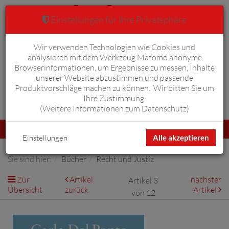
Einstellungen für Ihre Privatsphäre
Wir verwenden Technologien wie Cookies und
Warenkorb
Anmelden
0
analysieren mit dem Werkzeug Matomo anonyme
Browserinformationen, um Ergebnisse zu messen, Inhalte
unserer Website abzustimmen und passende
Produktvorschläge machen zu können. Wir bitten Sie um
Ihre Zustimmung.
Erweiterte Suche
(
Weitere Informationen zum Datenschutz
)
Navigation
Menü
umschalten
Einstellungen
Alle akzeptieren
Sie sind hier:
Bücher
Recht und Justiz
Zur
Artikel
nächster
Artikel 3
Übersicht
zurück
Artikel
von 12