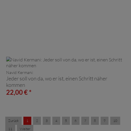
Navid Kermani:
Jeder soll von da, wo er ist, einen Schritt näher
kommen
22,00 € *
Zurück
1
2
3
4
5
6
7
8
9
10
11
Weiter