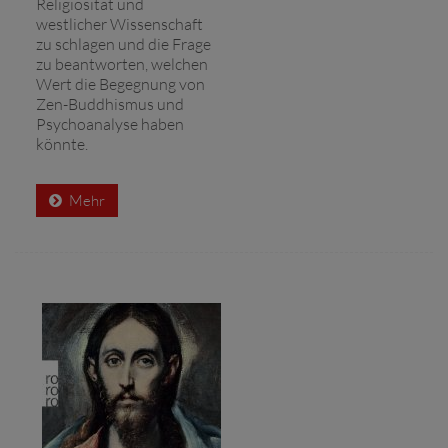
Religiosität und
westlicher Wissenschaft
zu schlagen und die Frage
zu beantworten, welchen
Wert die Begegnung von
Zen-Buddhismus und
Psychoanalyse haben
könnte.
Mehr