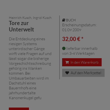
Heinrich Kusch, Ingrid Kusch
BUCH
Tore zur
Erscheinungsdatum:
Unterwelt
01.09.2009
32,00 € *
Die Entdeckung eines
riesigen Systems
lieferbar innerhalb
unterirdischer Gänge
von 3-4 Werktagen
wirft viele Fragen auf und
lässt sogar die bisherige
In den Warenkorb
Vorgeschichtsschreibung
gehörig ins Wanken
Auf den Merkzettel
kommen. Bei
Umbauarbeiten wird im
Dachstuhl eines
Bauernhofs eine
jahrhundertalte
Kanonenkugel gefu