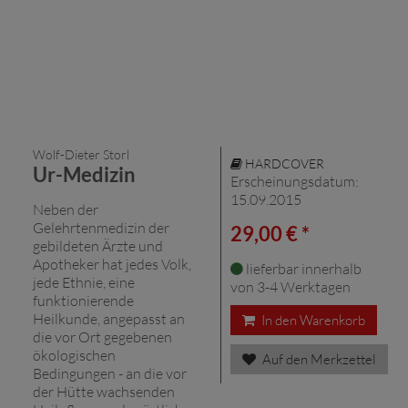
Wolf-Dieter Storl
HARDCOVER
Ur-Medizin
Erscheinungsdatum:
15.09.2015
Neben der
Gelehrtenmedizin der
29,00 € *
gebildeten Ärzte und
Apotheker hat jedes Volk,
lieferbar innerhalb
jede Ethnie, eine
von 3-4 Werktagen
funktionierende
Heilkunde, angepasst an
In den Warenkorb
die vor Ort gegebenen
ökologischen
Auf den Merkzettel
Bedingungen - an die vor
der Hütte wachsenden