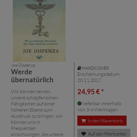
Joe Dispenza
HARDCOVER
Werde
Erscheinungsdatum:
übernatürlich
20.11.2017
24,95 € *
Wir können lernen,
unsere schöpferischen
lieferbar innerhalb
Fähigkeiten auf einer
von 3-4 Werktagen
höheren Ebene zum
Ausdruck zu bringen; wir
In den Warenkorb
können uns in
Frequenzen
Auf den Merkzettel
einschwingen, die unsere