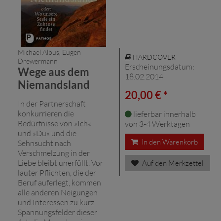
Michael Albus, Eugen
HARDCOVER
Drewermann
Erscheinungsdatum:
Wege aus dem
18.02.2014
Niemandsland
20,00 € *
In der Partnerschaft
konkurrieren die
lieferbar innerhalb
Bedürfnisse von »Ich«
von 3-4 Werktagen
und »Du« und die
In den Warenkorb
Sehnsucht nach
Verschmelzung in der
Liebe bleibt unerfüllt. Vor
Auf den Merkzettel
lauter Pflichten, die der
Beruf auferlegt, kommen
alle anderen Neigungen
und Interessen zu kurz.
Spannungsfelder dieser