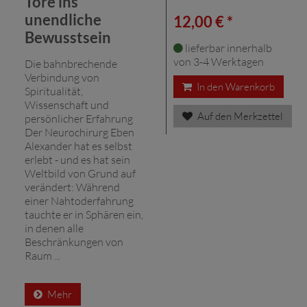
Tore ins
unendliche
12,00 € *
Bewusstsein
lieferbar innerhalb
von 3-4 Werktagen
Die bahnbrechende
Verbindung von
In den Warenkorb
Spiritualität,
Wissenschaft und
Auf den Merkzettel
persönlicher Erfahrung
Der Neurochirurg Eben
Alexander hat es selbst
erlebt - und es hat sein
Weltbild von Grund auf
verändert: Während
einer Nahtoderfahrung
tauchte er in Sphären ein,
in denen alle
Beschränkungen von
Raum ...
Mehr