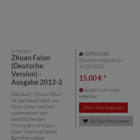
Li Hongzhi
SOFTCOVER
Zhuan Falun
Erscheinungsdatum:
(Deutsche
16.03.2015
Version) -
15,00 € *
Ausgabe 2012-2
leider nicht mehr
Das Buch "Zhuan Falun"
lieferbar
ist das Hauptwerk von
Falun Dafa, welches
Mehr Informationen
systematisch die
tiefschürfenden
Auf den Merkzettel
Prinzipien von Falun
Dafa "Wahrhaftigkeit,
Barmherzigkeit,