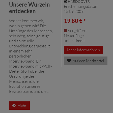
HARDCOVER
Unsere Wurzeln
Erscheinungsdatum:
entdecken
15.09.2009
19,80 € *
Woher kommen wir,
wohin gehen wir? Die
vergriffen -
Urspünge des Menschen,
Neuauflage
sein Weg, seine geistige
unbestimmt
und spirituelle
Entwicklung dargestellt
Mehr Informationen
in einem sehr
persönlichen
Auf den Merkzettel
Interviewband. Ein
Interviewband mit Wolf-
Dieter Storl über die
Ursprünge des
Menschseins, die
Evolution unseres
Bewusstseins und die ...
Mehr