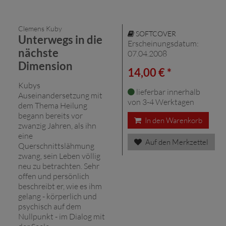
Clemens Kuby
SOFTCOVER
Unterwegs in die
Erscheinungsdatum:
nächste
07.04.2008
Dimension
14,00 € *
Kubys
lieferbar innerhalb
Auseinandersetzung mit
von 3-4 Werktagen
dem Thema Heilung
begann bereits vor
In den Warenkorb
zwanzig Jahren, als ihn
eine
Auf den Merkzettel
Querschnittslähmung
zwang, sein Leben völlig
neu zu betrachten. Sehr
offen und persönlich
beschreibt er, wie es ihm
gelang - körperlich und
psychisch auf dem
Nullpunkt - im Dialog mit