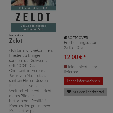
Reza Aslan
SOFTCOVER
Zelot
Erscheinungsdatum:
25.09.2015
«Ich bin nicht gekommen,
Frieden zu bringen,
12,00 € *
sondern das Schwert.»
(Mt 10,34) Das
leider nicht mehr
Christentum verehrt
lieferbar
Jesus von Nazaret als
sanften Hirten, dessen
Mehr Informationen
Reich nicht von dieser
Welt sei. Aber entspricht
Auf den Merkzettel
dieses Bild der
historischen Realität?
Kann es den grausamen
Kreuzestod plausibel ...