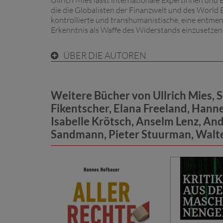
Ullrich Mies lässt internationale Expertinnen und
die die Globalisten der Finanzwelt und des World 
kontrollierte und transhumanistische, eine entmens
Erkenntnis als Waffe des Widerstands einzusetzen
ÜBER DIE AUTOREN
Weitere Bücher von Ullrich Mies, 
Fikentscher, Elana Freeland, Hanne
Isabelle Krötsch, Anselm Lenz, A
Sandmann, Pieter Stuurman, Walte