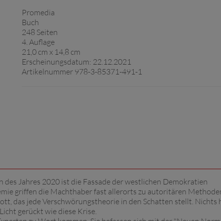
Promedia
Buch
248 Seiten
4. Auflage
21,0 cm x 14,8 cm
Erscheinungsdatum: 22.12.2021
Artikelnummer 978-3-85371-491-1
nn des Jahres 2020 ist die Fassade der westlichen Demokratien
 griffen die Machthaber fast allerorts zu autoritären Methoden
tt, das jede Verschwörungstheorie in den Schatten stellt. Nichts 
Licht gerückt wie diese Krise.