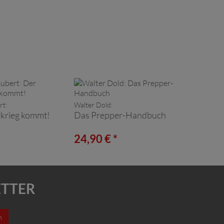
und Tinnitus
rt:
Walter Dold:
krieg kommt!
Das Prepper-Handbuch
24,90 € *
ETTER
n