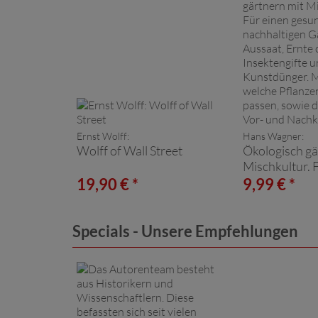
Ernst Wolff:
Hans Wagner:
Wolff of Wall Street
Ökologisch gä
Mischkultur. 
gesunden un
19,90 € *
9,99 € *
nachhaltigen 
Anbau, Aussaa
ohne Insekten
Specials - Unsere Empfehlungen
Kunstdünger.
Tabellen, wel
zueinander pa
die besten Vo
Nachkulturen