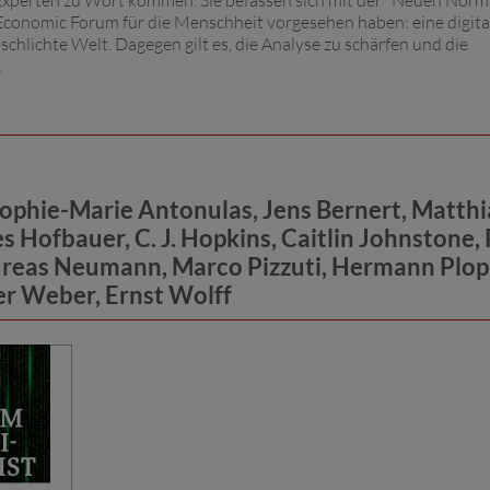
 Experten zu Wort kommen. Sie befassen sich mit der "Neuen Norma
Economic Forum für die Menschheit vorgesehen haben: eine digital
chlichte Welt. Dagegen gilt es, die Analyse zu schärfen und die
.
Sophie-Marie Antonulas, Jens Bernert, Matthi
s Hofbauer, C. J. Hopkins, Caitlin Johnstone,
ndreas Neumann, Marco Pizzuti, Hermann Plop
r Weber, Ernst Wolff