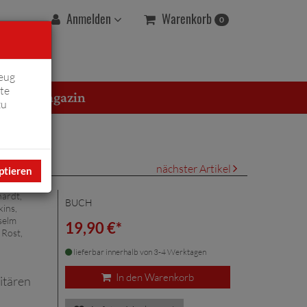
Warenkorb
Anmelden
0
eug
te
erton Magazin
zu
nächster Artikel
ptieren
hardt
,
BUCH
kins,
selm
19,90 €*
 Rost,
lieferbar innerhalb von 3-4 Werktagen
In den Warenkorb
itären