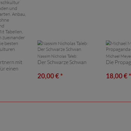
Nassim Nicholas Taleb:
Michael Meye
rtnern mit
Der Schwarze Schwan
Die Propag
Für einen
d
20,00 € *
18,00 € 
Garten.
t, Ernte
gifte und
 Mit
che Pflanzen
ssen, sowie
r- und