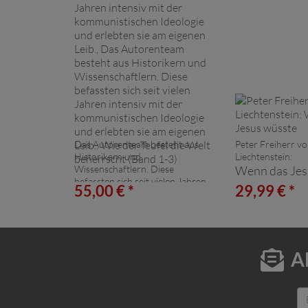
Das Autorenteam besteht aus
Peter Freiherr v
Historikern und
Liechtenstein:
Wissenschaftlern. Diese
Wenn das Jes
befassten sich seit vielen Jahren
55,00 € *
29,99 € *
intensiv mit der
kommunistischen Ideologie und
erlebten sie am eigenen Leib.,
Das Autorenteam besteht aus
Historikern und
A
Wissenschaftlern. Diese
befassten sich seit vielen Jahren
intensiv mit der
kommunistischen Ideologie und
erlebten sie am eigenen Leib.: