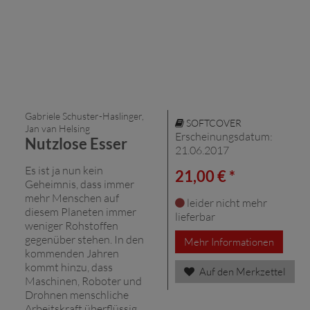
Gabriele Schuster-Haslinger,
SOFTCOVER
Jan van Helsing
Erscheinungsdatum:
Nutzlose Esser
21.06.2017
Es ist ja nun kein
21,00 € *
Geheimnis, dass immer
mehr Menschen auf
leider nicht mehr
diesem Planeten immer
lieferbar
weniger Rohstoffen
gegenüber stehen. In den
Mehr Informationen
kommenden Jahren
kommt hinzu, dass
Auf den Merkzettel
Maschinen, Roboter und
Drohnen menschliche
Arbeitskraft überflüssig