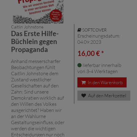
Caitlin Johnstone
SOFTCOVER
Das Erste Hilfe-
Erscheinungsdatum:
Büchlein gegen
04.09.2023
Propaganda
16,00 € *
Anhand messerscharfer
lieferbar innerhalb
Beobachtungen fühlt
von 3-4 Werktagen
Caitlin Johnstone dem
Zustand westlicher
In den Warenkorb
Gesellschaften auf den
Zahn: Sind unsere
Auf den Merkzettel
Demokratien wirklich auf
den Willen des Volkes
ausgerichtet? Haben wir
an der Wahlurne
Gestaltungseinfluss, oder
werden die wichtigen
Entscheidungen nur noch