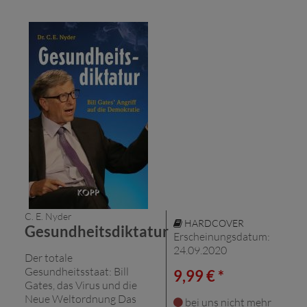
C. E. Nyder
HARDCOVER
Gesundheitsdiktatur
Erscheinungsdatum:
24.09.2020
Der totale
Gesundheitsstaat: Bill
9,99 € *
Gates, das Virus und die
Neue Weltordnung Das
bei uns nicht mehr