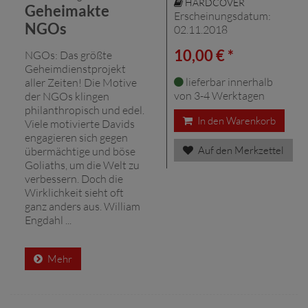
HARDCOVER
Geheimakte
Erscheinungsdatum:
NGOs
02.11.2018
10,00 € *
NGOs: Das größte
Geheimdienstprojekt
lieferbar innerhalb
aller Zeiten! Die Motive
von 3-4 Werktagen
der NGOs klingen
philanthropisch und edel.
In den Warenkorb
Viele motivierte Davids
engagieren sich gegen
Auf den Merkzettel
übermächtige und böse
Goliaths, um die Welt zu
verbessern. Doch die
Wirklichkeit sieht oft
ganz anders aus. William
Engdahl ...
Mehr