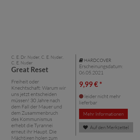
C. E. Dr. Nyder, C. E. Nyder,
HARDCOVER
C. E. Nyder
Erscheinungsdatum:
Great Reset
06.05.2021
Freiheit oder
9,99 € *
Knechtschaft: Warum wir
uns jetzt entscheiden
leider nicht mehr
müssen! 30 Jahre nach
lieferbar
dem Fall der Mauer und
dem Zusammenbruch
Mehr Informationen
des Kommunismus
erhebt die Tyrannei
Auf den Merkzettel
erneut ihr Haupt. Die
Mächtigen holen zum