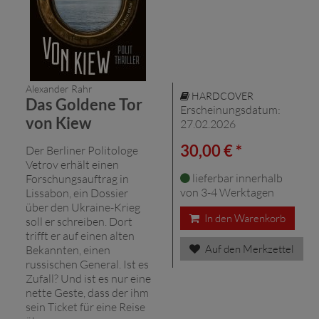
Alexander Rahr
HARDCOVER
Das Goldene Tor
Erscheinungsdatum:
von Kiew
27.02.2026
30,00 € *
Der Berliner Politologe
Vetrov erhält einen
lieferbar innerhalb
Forschungsauftrag in
von 3-4 Werktagen
Lissabon, ein Dossier
über den Ukraine-Krieg
In den Warenkorb
soll er schreiben. Dort
trifft er auf einen alten
Auf den Merkzettel
Bekannten, einen
russischen General. Ist es
Zufall? Und ist es nur eine
nette Geste, dass der ihm
sein Ticket für eine Reise