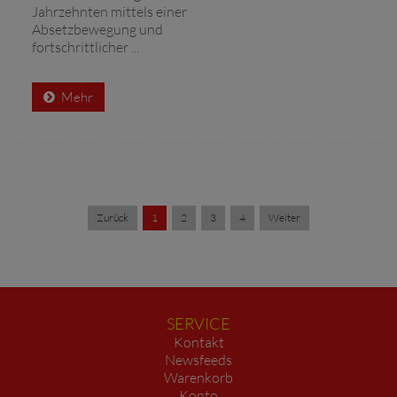
Jahrzehnten mittels einer
Absetzbewegung und
fortschrittlicher ...
Mehr
Zurück
1
2
3
4
Weiter
SERVICE
Kontakt
Newsfeeds
Warenkorb
Konto