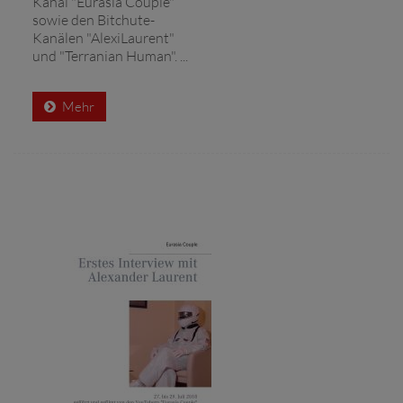
Kanal "Eurasia Couple"
sowie den Bitchute-
Kanälen "AlexiLaurent"
und "Terranian Human". ...
Mehr