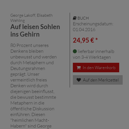
George Lakoff, Elisabeth
BUCH
Wehling
Erscheinungsdatum:
Auf leisen Sohlen
01.04.2016
ins Gehirn
24,95 € *
80 Prozent unseres
Denkens bleiben
lieferbar innerhalb
unbewusst und werden
von 3-4 Werktagen
durch Metaphern und
In den Warenkorb
Deutungsrahmen
geprägt. Unser
vermeintlich freies
Auf den Merkzettel
Denken wird durch
diejenigen beeinflusst,
die bewusst bestimmte
Metaphern in die
öffentliche Diskussion
einführen. Diesen
"heimlichen Macht-
Habern" sind George