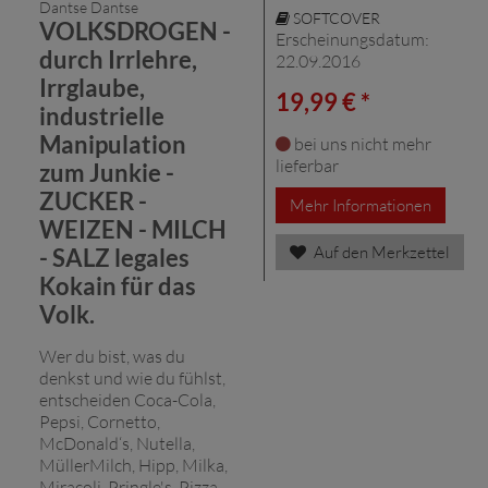
Dantse Dantse
SOFTCOVER
VOLKSDROGEN -
Erscheinungsdatum:
durch Irrlehre,
22.09.2016
Irrglaube,
19,99 € *
industrielle
Manipulation
bei uns nicht mehr
lieferbar
zum Junkie -
ZUCKER -
Mehr Informationen
WEIZEN - MILCH
Auf den Merkzettel
- SALZ legales
Kokain für das
Volk.
Wer du bist, was du
denkst und wie du fühlst,
entscheiden Coca-Cola,
Pepsi, Cornetto,
McDonald‘s, Nutella,
MüllerMilch, Hipp, Milka,
Miracoli, Pringle's, Pizza