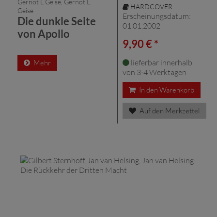
Gernot L Geise, Gernot L.
HARDCOVER
Geise
Erscheinungsdatum:
Die dunkle Seite
01.01.2002
von Apollo
9,90 € *
lieferbar innerhalb
Mehr
von 3-4 Werktagen
In den Warenkorb
Auf den Merkzettel