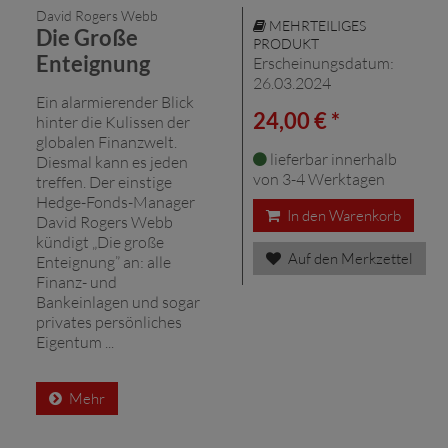
David Rogers Webb
MEHRTEILIGES
Die Große
PRODUKT
Enteignung
Erscheinungsdatum:
26.03.2024
Ein alarmierender Blick
24,00 € *
hinter die Kulissen der
globalen Finanzwelt.
lieferbar innerhalb
Diesmal kann es jeden
von 3-4 Werktagen
treffen. Der einstige
Hedge-Fonds-Manager
In den Warenkorb
David Rogers Webb
kündigt „Die große
Auf den Merkzettel
Enteignung” an: alle
Finanz- und
Bankeinlagen und sogar
privates persönliches
Eigentum ...
Mehr