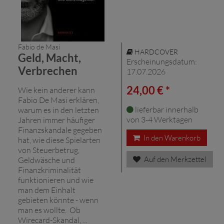
Fabio de Masi
HARDCOVER
Geld, Macht,
Erscheinungsdatum:
Verbrechen
17.07.2026
24,00 € *
Wie kein anderer kann
Fabio De Masi erklären,
lieferbar innerhalb
warum es in den letzten
von 3-4 Werktagen
Jahren immer häufiger
Finanzskandale gegeben
In den Warenkorb
hat, wie diese Spielarten
von Steuerbetrug,
Auf den Merkzettel
Geldwäsche und
Finanzkriminalität
funktionieren und wie
man dem Einhalt
gebieten könnte - wenn
man es wollte. Ob
Wirecard-Skandal, ...