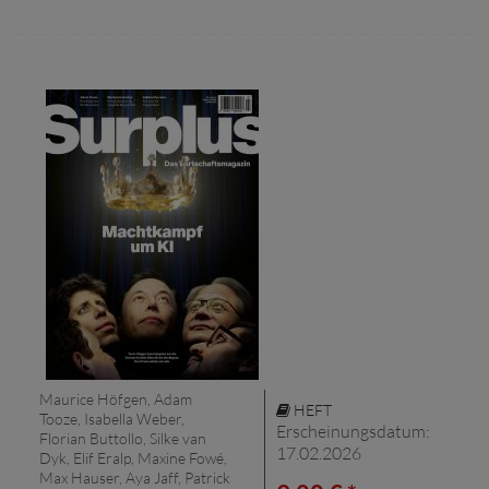
Maurice Höfgen, Adam
HEFT
Tooze, Isabella Weber,
Erscheinungsdatum:
Florian Buttollo, Silke van
17.02.2026
Dyk, Elif Eralp, Maxine Fowé,
Max Hauser, Aya Jaff, Patrick