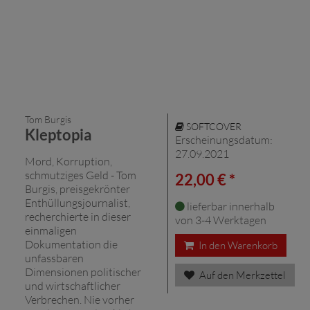
Tom Burgis
SOFTCOVER
Kleptopia
Erscheinungsdatum:
27.09.2021
Mord, Korruption,
schmutziges Geld - Tom
22,00 € *
Burgis, preisgekrönter
Enthüllungsjournalist,
lieferbar innerhalb
recherchierte in dieser
von 3-4 Werktagen
einmaligen
Dokumentation die
In den Warenkorb
unfassbaren
Dimensionen politischer
Auf den Merkzettel
und wirtschaftlicher
Verbrechen. Nie vorher