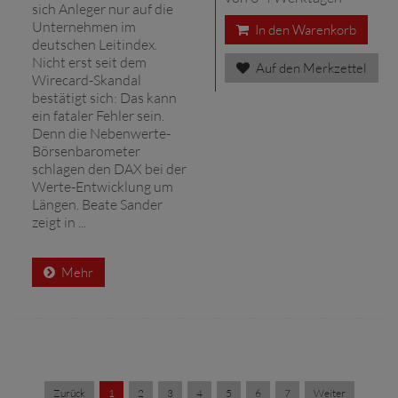
sich Anleger nur auf die
Unternehmen im
In den Warenkorb
deutschen Leitindex.
Nicht erst seit dem
Auf den Merkzettel
Wirecard-Skandal
bestätigt sich: Das kann
ein fataler Fehler sein.
Denn die Nebenwerte-
Börsenbarometer
schlagen den DAX bei der
Werte-Entwicklung um
Längen. Beate Sander
zeigt in ...
Mehr
Zurück
1
2
3
4
5
6
7
Weiter