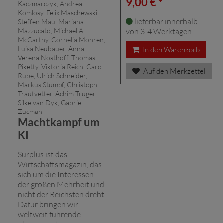
9,00 € *
Kaczmarczyk, Andrea
Komlosy, Felix Maschewski,
lieferbar innerhalb
Steffen Mau, Mariana
Mazzucato, Michael A.
von 3-4 Werktagen
McCarthy, Cornelia Mohren,
Luisa Neubauer, Anna-
In den Warenkorb
Verena Nosthoff, Thomas
Piketty, Viktoria Reich, Caro
Auf den Merkzettel
Rübe, Ulrich Schneider,
Markus Stumpf, Christoph
Trautvetter, Achim Truger,
Silke van Dyk, Gabriel
Zucman
Machtkampf um
KI
Surplus ist das
Wirtschaftsmagazin, das
sich um die Interessen
der großen Mehrheit und
nicht der Reichsten dreht.
Dafür bringen wir
weltweit führende