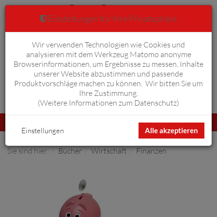
Einstellungen für Ihre Privatsphäre
Wir verwenden Technologien wie Cookies und
Warenkorb
Anmelden
0
analysieren mit dem Werkzeug Matomo anonyme
Browserinformationen, um Ergebnisse zu messen, Inhalte
unserer Website abzustimmen und passende
Produktvorschläge machen zu können. Wir bitten Sie um
Ihre Zustimmung.
Erweiterte Suche
(
Weitere Informationen zum Datenschutz
)
Navigation
Menü
umschalten
Einstellungen
Alle akzeptieren
Sie sind hier:
Bücher
Wirtschaft
Finanzen