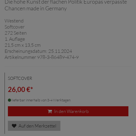
Die hohe Kunst der flachen Politik Europas verpasste
Chancen made in Germany
Westend
Softcover
272 Seiten
1. Auflage
21,5 cm x 13,5 cm
Erscheinungsdatum: 25.11.2024
Artikelnummer 978-3-86489-474-9
SOFTCOVER
26,00 €*
lieferbar innerhalb von 3-4 Werktagen
In den Warenkorb
Auf den Merkzettel