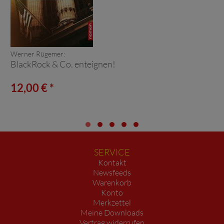
Werner Rügemer:
BlackRock & Co. enteignen!
12,00 € *
SERVICE
Kontakt
Newsfeeds
Warenkorb
Konto
Merkzettel
Meine Downloads
Vertrag widerrufen