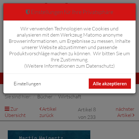
Einstellungen für Ihre Privatsphäre
Wir verwenden Technologien wie Cookies und
Warenkorb
Anmelden
0
analysieren mit dem Werkzeug Matomo anonyme
Browserinformationen, um Ergebnisse zu messen, Inhalte
unserer Website abzustimmen und passende
Produktvorschläge machen zu können. Wir bitten Sie um
Ihre Zustimmung.
Erweiterte Suche
(
Weitere Informationen zum Datenschutz
)
Navigation
Menü
umschalten
Einstellungen
Alle akzeptieren
Sie sind hier:
Bücher
Wirtschaft
Zur
Artikel
nächster
Artikel 8
Übersicht
zurück
Artikel
von 233