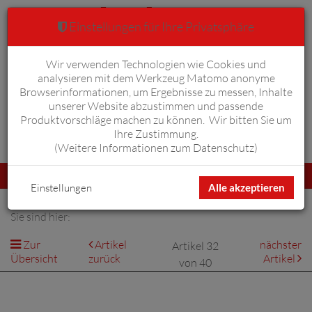
Einstellungen für Ihre Privatsphäre
Wir verwenden Technologien wie Cookies und
Warenkorb
Anmelden
0
analysieren mit dem Werkzeug Matomo anonyme
Browserinformationen, um Ergebnisse zu messen, Inhalte
unserer Website abzustimmen und passende
Produktvorschläge machen zu können. Wir bitten Sie um
Ihre Zustimmung.
Erweiterte Suche
(
Weitere Informationen zum Datenschutz
)
Navigation
Menü
umschalten
Einstellungen
Alle akzeptieren
Sie sind hier:
Zur
Artikel
nächster
Artikel 32
Übersicht
zurück
Artikel
von 40