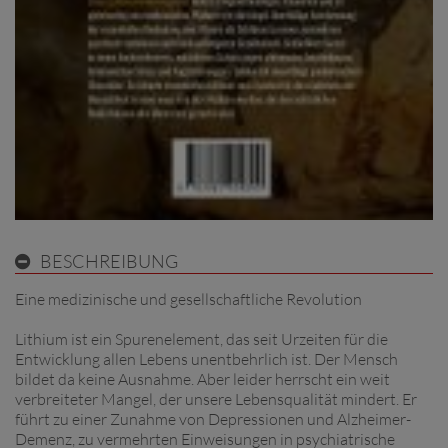
BESCHREIBUNG
Eine medizinische und gesellschaftliche Revolution
Lithium ist ein Spurenelement, das seit Urzeiten für die
Entwicklung allen Lebens unentbehrlich ist. Der Mensch
bildet da keine Ausnahme. Aber leider herrscht ein weit
verbreiteter Mangel, der unsere Lebensqualität mindert. Er
führt zu einer Zunahme von Depressionen und Alzheimer-
Demenz, zu vermehrten Einweisungen in psychiatrische