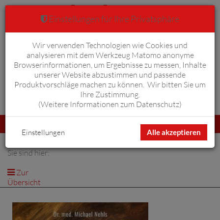
Einstellungen für Ihre Privatsphäre
Wir verwenden Technologien wie Cookies und
Warenkorb
Anmelden
0
analysieren mit dem Werkzeug Matomo anonyme
Browserinformationen, um Ergebnisse zu messen, Inhalte
unserer Website abzustimmen und passende
Produktvorschläge machen zu können. Wir bitten Sie um
Ihre Zustimmung.
Erweiterte Suche
(
Weitere Informationen zum Datenschutz
)
Navigation
Menü
umschalten
Einstellungen
Alle akzeptieren
Sie sind hier:
Zur
Übersicht