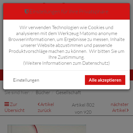
Einstellungen für Ihre Privatsphäre
Wir verwenden Technologien wie Cookies und
Warenkorb
Anmelden
0
analysieren mit dem Werkzeug Matomo anonyme
Browserinformationen, um Ergebnisse zu messen, Inhalte
unserer Website abzustimmen und passende
Produktvorschläge machen zu können. Wir bitten Sie um
Ihre Zustimmung.
Erweiterte Suche
(
Weitere Informationen zum Datenschutz
)
Navigation
Menü
umschalten
Einstellungen
Alle akzeptieren
Sie sind hier:
Bücher
Gesellschaft
Zur
Artikel
nächster
Artikel 802
Übersicht
zurück
Artikel
von 920