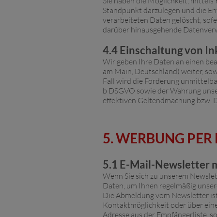
Sie haben die Möglichkeit, mittel
Standpunkt darzulegen und die En
verarbeiteten Daten gelöscht, sofe
darüber hinausgehende Datenverwend
4.4 Einschaltung von In
Wir geben Ihre Daten an einen beau
am Main, Deutschland) weiter, so
Fall wird die Forderung unmittelbar
b DSGVO sowie der Wahrung unser
effektiven Geltendmachung bzw. Du
5. WERBUNG PER 
5.1 E-Mail-Newsletter
Wenn Sie sich zu unserem Newslett
Daten, um Ihnen regelmäßig unsere
Die Abmeldung vom Newsletter ist
Kontaktmöglichkeit oder über eine
Adresse aus der Empfängerliste, so