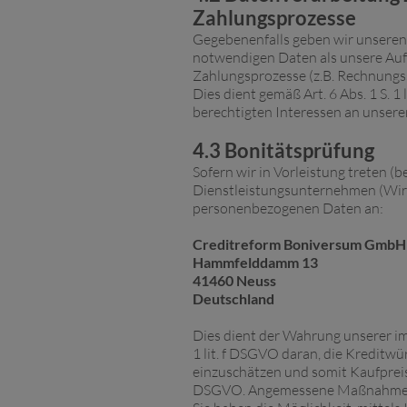
Zahlungsprozesse
Gegebenenfalls geben wir unseren 
notwendigen Daten als unsere Auf
Zahlungsprozesse (z.B. Rechnungs
Dies dient gemäß Art. 6 Abs. 1 S
berechtigten Interessen an unser
4.3 Bonitätsprüfung
Sofern wir in Vorleistung treten (
Dienstleistungsunternehmen (Wirts
personenbezogenen Daten an:
Creditreform Boniversum Gmb
Hammfelddamm 13
41460 Neuss
Deutschland
Dies dient der Wahrung unserer i
1 lit. f DSGVO daran, die Kreditwü
einzuschätzen und somit Kaufpreisau
DSGVO. Angemessene Maßnahmen zur