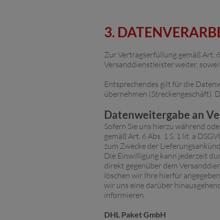
3. DATENVERAR
Zur Vertragserfüllung gemäß Art. 6
Versanddienstleister weiter, soweit
Entsprechendes gilt für die Datenw
übernehmen (Streckengeschäft). Di
Datenweitergabe an Ve
Sofern Sie uns hierzu während oder
gemäß Art. 6 Abs. 1 S. 1 lit. a DS
zum Zwecke der Lieferungsankünd
Die Einwilligung kann jederzeit d
direkt gegenüber dem Versanddien
löschen wir Ihre hierfür angegeben
wir uns eine darüber hinausgehende
informieren.
DHL Paket GmbH