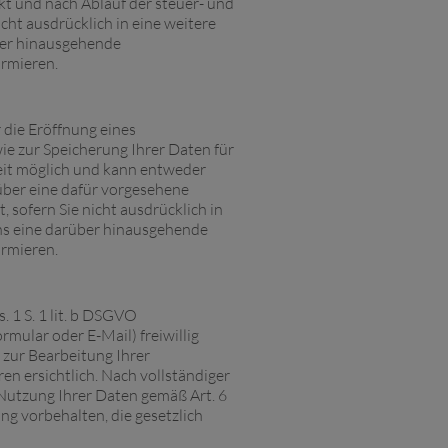
kt und nach Ablauf der steuer- und
cht ausdrücklich in eine weitere
über hinausgehende
ormieren.
r die Eröffnung eines
 zur Speicherung Ihrer Daten für
eit möglich und kann entweder
über eine dafür vorgesehene
sofern Sie nicht ausdrücklich in
 uns eine darüber hinausgehende
ormieren.
 1 S. 1 lit. b DSGVO
mular oder E-Mail) freiwillig
d zur Bearbeitung Ihrer
n ersichtlich. Nach vollständiger
 Nutzung Ihrer Daten gemäß Art. 6
ng vorbehalten, die gesetzlich