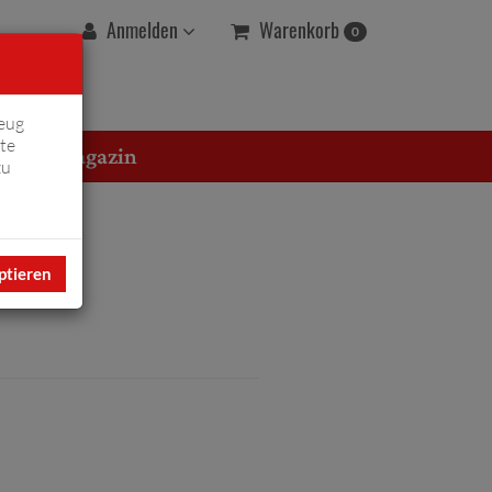
Warenkorb
Anmelden
0
eug
te
erton Magazin
zu
ptieren