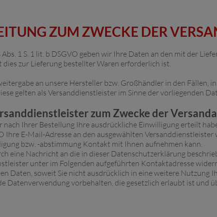
BEITUNG ZUM ZWECKE DER VER
 Abs. 1 S. 1 lit. b DSGVO geben wir Ihre Daten an den mit der Lief
 dies zur Lieferung bestellter Waren erforderlich ist.
eitergabe an unsere Hersteller bzw. Großhändler in den Fällen, in
ese gelten als Versanddienstleister im Sinne der vorliegenden Da
rsanddienstleister zum Zwecke der Versan
 nach Ihrer Bestellung Ihre ausdrückliche Einwilligung erteilt hab
GVO Ihre E-Mail-Adresse an den ausgewählten Versanddienstleister 
igung bzw. -abstimmung Kontakt mit Ihnen aufnehmen kann.
urch eine Nachricht an die in dieser Datenschutzerklärung beschr
stleister unter im Folgenden aufgeführten Kontaktadresse wider
en Daten, soweit Sie nicht ausdrücklich in eine weitere Nutzung I
 Datenverwendung vorbehalten, die gesetzlich erlaubt ist und übe