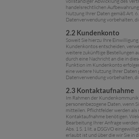
vollständiger Abwicklung des Vert
handelsrechtlichen Aufbewahrungsfr
Nutzung Ihrer Daten gemäß Art. 6 A
Datenverwendung vorbehalten, die g
2.2 Kundenkonto
Soweit Sie hierzu Ihre Einwilligung 
Kundenkontos entscheiden, verwe
weitere zukünftige Bestellungen a
durch eine Nachricht an die in di
Funktion im Kundenkonto erfolgen.
eine weitere Nutzung Ihrer Daten g
Datenverwendung vorbehalten, die g
2.3 Kontaktaufnahme
Im Rahmen der Kundenkommunikatio
personenbezogene Daten, wenn Sie 
mitteilen. Pflichtfelder werden al
Kontaktaufnahme benötigen. Welche
Bearbeitung Ihrer Anfrage werden I
Abs. 1 S. 1 lit. a DSGVO eingewil
erlaubt ist und über die wir Sie in 