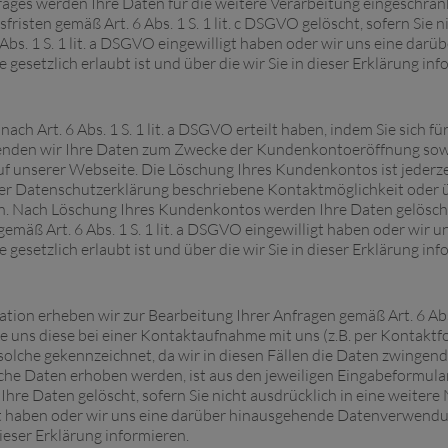
rages werden Ihre Daten für die weitere Verarbeitung eingeschrän
isten gemäß Art. 6 Abs. 1 S. 1 lit. c DSGVO gelöscht, sofern Sie ni
bs. 1 S. 1 lit. a DSGVO eingewilligt haben oder wir uns eine dar
esetzlich erlaubt ist und über die wir Sie in dieser Erklärung inf
nach Art. 6 Abs. 1 S. 1 lit. a DSGVO erteilt haben, indem Sie sich fü
nden wir Ihre Daten zum Zwecke der Kundenkontoeröffnung sowie
uf unserer Webseite. Die Löschung Ihres Kundenkontos ist jederz
eser Datenschutzerklärung beschriebene Kontaktmöglichkeit oder 
 Nach Löschung Ihres Kundenkontos werden Ihre Daten gelöscht, 
emäß Art. 6 Abs. 1 S. 1 lit. a DSGVO eingewilligt haben oder wir
esetzlich erlaubt ist und über die wir Sie in dieser Erklärung inf
n erheben wir zur Bearbeitung Ihrer Anfragen gemäß Art. 6 Abs.
uns diese bei einer Kontaktaufnahme mit uns (z.B. per Kontaktfor
s solche gekennzeichnet, da wir in diesen Fällen die Daten zwingen
 Daten erhoben werden, ist aus den jeweiligen Eingabeformulare
hre Daten gelöscht, sofern Sie nicht ausdrücklich in eine weitere
ligt haben oder wir uns eine darüber hinausgehende Datenverwendu
dieser Erklärung informieren.