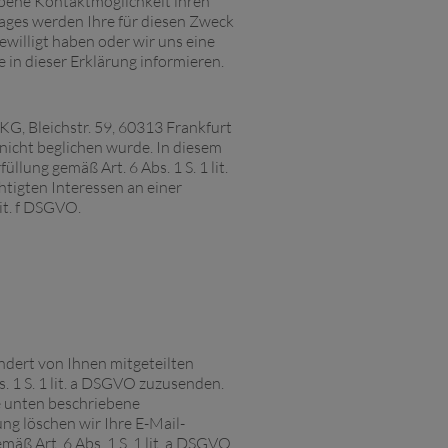
ebene Kontaktmöglichkeit ihren
ages werden Ihre für diesen Zweck
ewilligt haben oder wir uns eine
 in dieser Erklärung informieren.
KG, Bleichstr. 59, 60313 Frankfurt
icht beglichen wurde. In diesem
llung gemäß Art. 6 Abs. 1 S. 1 lit.
igten Interessen an einer
it. f DSGVO.
ndert von Ihnen mitgeteilten
. 1 S. 1 lit. a DSGVO zuzusenden.
e unten beschriebene
g löschen wir Ihre E-Mail-
mäß Art. 6 Abs. 1 S. 1 lit. a DSGVO