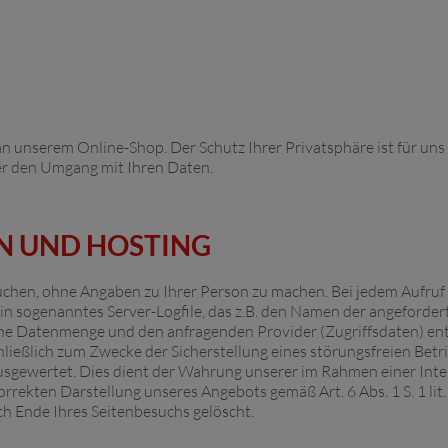
an unserem Online-Shop. Der Schutz Ihrer Privatsphäre ist für un
ber den Umgang mit Ihren Daten.
EN UND HOSTING
chen, ohne Angaben zu Ihrer Person zu machen. Bei jedem Aufruf 
in sogenanntes Server-Logfile, das z.B. den Namen der angeforder
ene Datenmenge und den anfragenden Provider (Zugriffsdaten) en
ließlich zum Zwecke der Sicherstellung eines störungsfreien Betri
usgewertet. Dies dient der Wahrung unserer im Rahmen einer I
orrekten Darstellung unseres Angebots gemäß Art. 6 Abs. 1 S. 1 lit
h Ende Ihres Seitenbesuchs gelöscht.