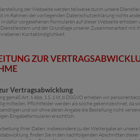
arstellung der Webseite werden teilweise durch unsere Dienstle
it im Rahmen der vorliegenden Datenschutzerklärung nichts andere
ie in dafür vorgesehenen Formularen auf dieser Webseite erhoben 
n Dienstleistern und der Grundlage unserer Zusammenarbeit mit ihn
hriebenen Kontaktmöglichkeit.
EITUNG ZUR VERTRAGSABWICKL
AHME
 zur Vertragsabwicklung
 gemäß Art. 6 Abs. 1 S. 1 lit. b DSGVO erheben wir personenbez
ig mitteilen. Pflichtfelder werden als solche gekennzeichnet, da wi
benötigen und wir ohne deren Angabe die Bestellung nicht vers
ligen Eingabeformularen ersichtlich.
rbeitung Ihrer Daten, insbesondere zu der Weitergabe an unsere
ndabwicklung, finden Sie in den nachfolgenden Abschnitten diese