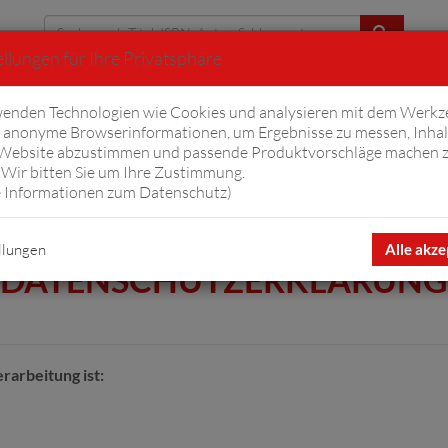
llungen für Ihre Privatsphäre
Erweiterte Suche
enden Technologien wie Cookies und analysieren mit dem Werkz
anonyme Browserinformationen, um Ergebnisse zu messen, Inhal
iftyfifty
Hörbücher
Komplizen
Ov
 Website abzustimmen und passende Produktvorschläge machen 
Wir bitten Sie um Ihre Zustimmung.
 Informationen zum Datenschutz
)
llungen
Alle akze
DATENSCHUTZERKLÄRUNG
rarbeitung ist: