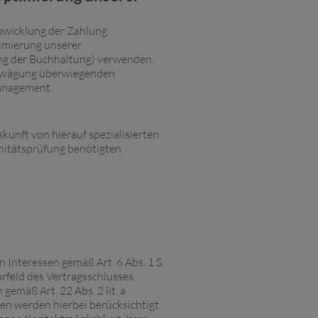
Abwicklung der Zahlung
imierung unserer
ng der Buchhaltung) verwenden.
sabwägung überwiegenden
management.
skunft von hierauf spezialisierten
onitätsprüfung benötigten
Interessen gemäß Art. 6 Abs. 1 S.
orfeld des Vertragsschlusses
gemäß Art. 22 Abs. 2 lit. a
 werden hierbei berücksichtigt.