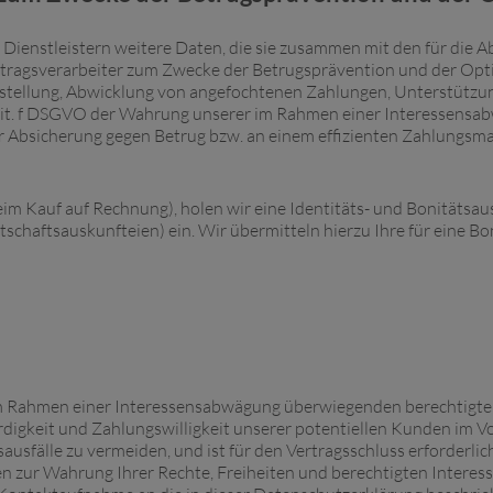
Dienstleistern weitere Daten, die sie zusammen mit den für die 
tragsverarbeiter zum Zwecke der Betrugsprävention und der Opt
stellung, Abwicklung von angefochtenen Zahlungen, Unterstützu
. 1 lit. f DSGVO der Wahrung unserer im Rahmen einer Interessen
er Absicherung gegen Betrug bzw. an einem effizienten Zahlungs
beim Kauf auf Rechnung), holen wir eine Identitäts- und Bonitätsau
chaftsauskunfteien) ein. Wir übermitteln hierzu Ihre für eine B
H
m Rahmen einer Interessensabwägung überwiegenden berechtigten 
rdigkeit und Zahlungswilligkeit unserer potentiellen Kunden im V
sfälle zu vermeiden, und ist für den Vertragsschluss erforderlich 
 Wahrung Ihrer Rechte, Freiheiten und berechtigten Interessen