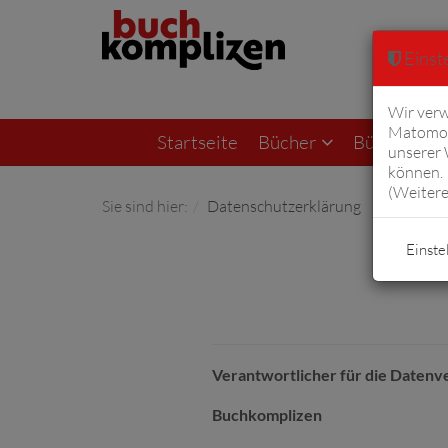
Einste
Wir verw
Matomo 
Startseite
Bücher
Bücher von F
unserer
können. 
(
Weitere
Sie sind hier:
Datenschutzerklärung
Einste
Verantwortlicher für die Datenve
Buchkomplizen