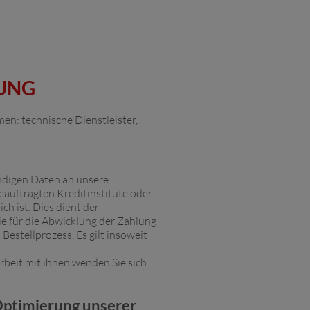
LUNG
n: technische Dienstleister,
ndigen Daten an unsere
beauftragten Kreditinstitute oder
h ist. Dies dient der
die für die Abwicklung der Zahlung
Bestellprozess. Es gilt insoweit
beit mit ihnen wenden Sie sich
Optimierung unserer