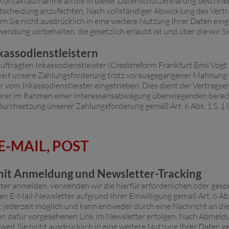
s Kontaktaufnahme an die in dieser Datenschutzerklärung beschri
tscheidung anzufechten. Nach vollständiger Abwicklung des Vertr
rn Sie nicht ausdrücklich in eine weitere Nutzung Ihrer Daten eing
ung vorbehalten, die gesetzlich erlaubt ist und über die wir Sie
kassodienstleistern
ftragten Inkassodienstleister (Creditreform Frankfurt Emil Vogt 
weit unsere Zahlungsforderung trotz vorausgegangener Mahnung n
 vom Inkassodienstleister eingetrieben. Dies dient der Vertragserfü
er im Rahmen einer Interessensabwägung überwiegenden berecht
rchsetzung unserer Zahlungsforderung gemäß Art. 6 Abs. 1 S. 1 l
E-MAIL, POST
 mit Anmeldung und Newsletter-Tracking
er anmelden, verwenden wir die hierfür erforderlichen oder geso
n E-Mail-Newsletter aufgrund Ihrer Einwilligung gemäß Art. 6 Abs
 jederzeit möglich und kann entweder durch eine Nachricht an di
n dafür vorgesehenen Link im Newsletter erfolgen. Nach Abmeldun
weit Sie nicht ausdrücklich in eine weitere Nutzung Ihrer Daten ge