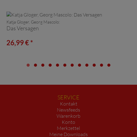
Katja Gloger, Georg Mascolo:
Das Versagen
26,99 € *
SERVICE
Kontakt
Newsfeeds
Warenkorb
Konto
Merkzettel
Meine Downloads