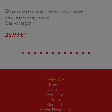
Katja Gloger, Georg Mascolo:
Das Versagen
26,99 € *
SERVICE
Kontakt
Newsfeeds
Warenkorb
Konto
Merkzettel
Meine Downloads