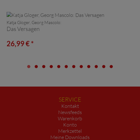
Katja Gloger, Georg Mascolo:
Das Versagen
26,99 € *
SERVICE
Kontakt
Newsfeeds
Warenkorb
Konto
Merkzettel
Meine Downloads