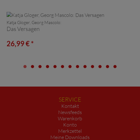
Katja Gloger, Georg Mascolo:
Das Versagen
26,99 € *
SERVICE
Kontakt
Newsfeeds
Warenkorb
Konto
Merkzettel
Meine Downloads