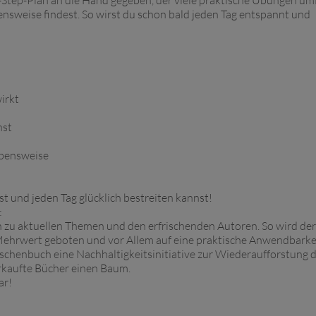
by-Step-Plan an die Hand gegeben, der viele praktische Übungen um
nsweise findest. So wirst du schon bald jeden Tag entspannt und
irkt
nst
ebensweise
st und jeden Tag glücklich bestreiten kannst!
:
n zu aktuellen Themen und den erfrischenden Autoren. So wird der
ehrwert geboten und vor Allem auf eine praktische Anwendbarke
aschenbuch eine Nachhaltigkeitsinitiative zur Wiederaufforstung 
verkaufte Bücher einen Baum.
ar!