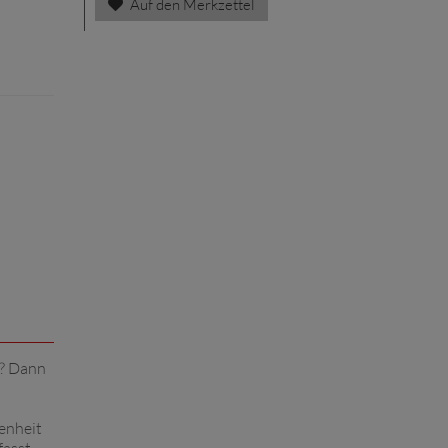
Auf den Merkzettel
s? Dann
henheit