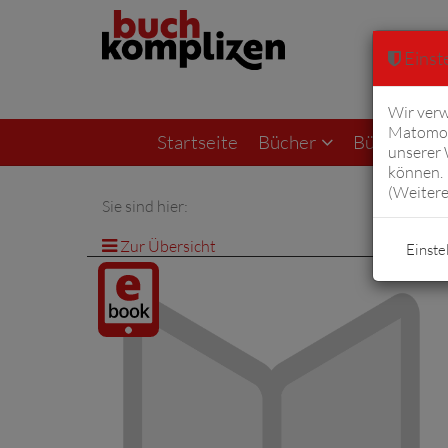
Einste
Wir verw
Matomo 
Startseite
Bücher
Bücher von F
unserer
können. 
(
Weitere
Sie sind hier:
Zur Übersicht
Einste
Digitalprodukt
/ E-Book