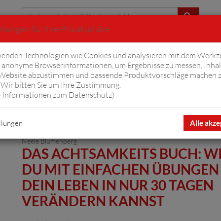
llungen für Ihre Privatsphäre
Erweiterte Suche
enden Technologien wie Cookies und analysieren mit dem Werkz
anonyme Browserinformationen, um Ergebnisse zu messen, Inhal
iftyfifty
Hörbücher
Komplizen
Ov
 Website abzustimmen und passende Produktvorschläge machen 
Wir bitten Sie um Ihre Zustimmung.
 Informationen zum Datenschutz
)
llungen
Alle akze
Neele Blumenberg
DAS ACHTSAMKEITS BUCH: W
DU MIT EINFACHEN ÜBUNGEN
DEIN LEBEN IN NUR 30 TAGEN
VERÄNDERN KANNST