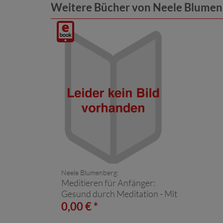
Weitere Bücher von Neele Blumen
Digitalprodukt
/ E-
Book
Neele Blumenberg:
Meditieren für Anfänger:
Gesund durch Meditation - Mit
einfachen Meditationstechniken
0,00 € *
für Einsteiger über den Körper