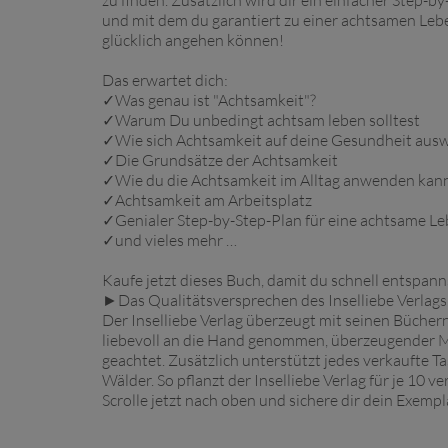
zu finden. Zusätzlich wird dir ein einfacher Step-
und mit dem du garantiert zu einer achtsamen Lebe
glücklich angehen können!
Das erwartet dich:
✓Was genau ist "Achtsamkeit"?
✓Warum Du unbedingt achtsam leben solltest
✓Wie sich Achtsamkeit auf deine Gesundheit ausw
✓Die Grundsätze der Achtsamkeit
✓Wie du die Achtsamkeit im Alltag anwenden kan
✓Achtsamkeit am Arbeitsplatz
✓Genialer Step-by-Step-Plan für eine achtsame L
✓und vieles mehr …
Kaufe jetzt dieses Buch, damit du schnell entspann
►Das Qualitätsversprechen des Inselliebe Verlags
Der Inselliebe Verlag überzeugt mit seinen Bücher
liebevoll an die Hand genommen, überzeugender M
geachtet. Zusätzlich unterstützt jedes verkaufte T
Wälder. So pflanzt der Inselliebe Verlag für je 10 
Scrolle jetzt nach oben und sichere dir dein Exempl