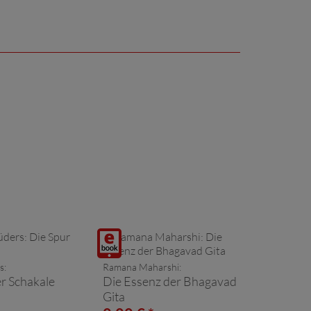
Digitalprodukt
/ E-
s:
Ramana Maharshi:
Book
er Schakale
Die Essenz der Bhagavad
Gita