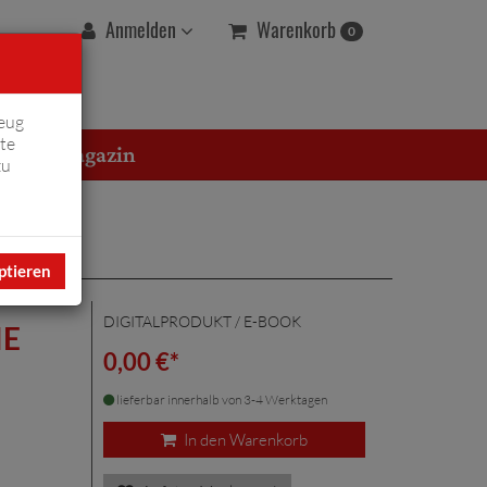
Warenkorb
Anmelden
0
eug
te
erton Magazin
zu
ptieren
DIGITALPRODUKT / E-BOOK
IE
0,00 €*
lieferbar innerhalb von 3-4 Werktagen
In den Warenkorb