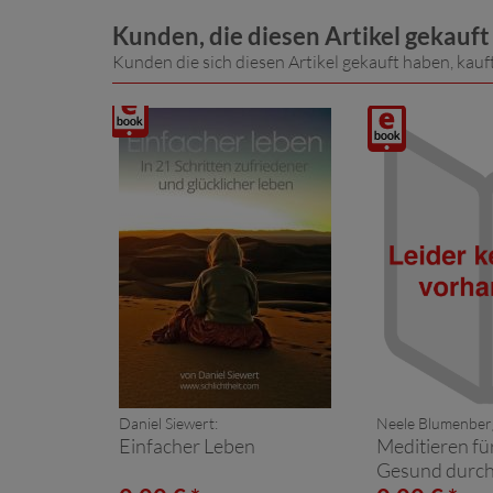
die Seele heilen
Kunden, die diesen Artikel gekauf
Kunden die sich diesen Artikel gekauft haben, kauf
Digitalprodukt
Digitalprodukt
/ E-
/ E-
Book
Book
Daniel Siewert:
Neele Blumenber
Einfacher Leben
Meditieren fü
Gesund durch