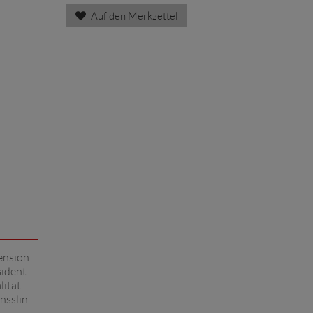
Auf den Merkzettel
ension.
sident
lität
nsslin