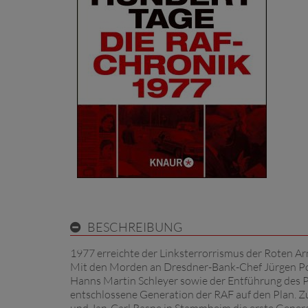
BESCHREIBUNG
1977 erreichte der Linksterrorrismus der Roten A
Mit den Morden an Dresdner-Bank-Chef Jürgen Po
Hanns Martin Schleyer sowie der Entführung des Pa
entschlossene Generation der RAF auf den Plan. Z