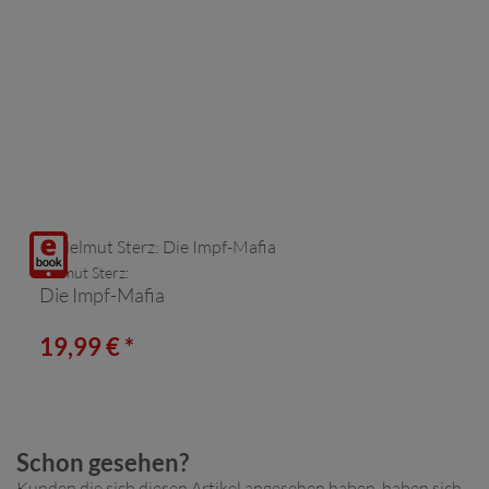
Digitalprodukt
Helmut Sterz:
/ E-
Die Impf-Mafia
Book
19,99 € *
Schon gesehen?
Kunden die sich diesen Artikel angesehen haben, haben sich