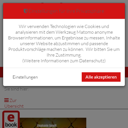
Einstellungen für Ihre Privatsphäre
Wir verwenden Technologien wie Cookies und
Warenkorb
Anmelden
0
analysieren mit dem Werkzeug Matomo anonyme
Browserinformationen, um Ergebnisse zu messen, Inhalte
unserer Website abzustimmen und passende
Produktvorschläge machen zu können. Wir bitten Sie um
Ihre Zustimmung.
Erweiterte Suche
(
Weitere Informationen zum Datenschutz
)
Navigation
Menü
umschalten
Einstellungen
Alle akzeptieren
Sie sind hier:
Zur
Übersicht
Digitalprodukt
/ E-Book