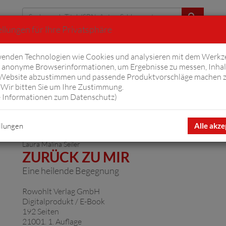
llungen für Ihre Privatsphäre
Erweiterte Suche
enden Technologien wie Cookies und analysieren mit dem Werkz
anonyme Browserinformationen, um Ergebnisse zu messen, Inhal
iftyfifty
Hörbücher
Komplizen
Ov
 Website abzustimmen und passende Produktvorschläge machen 
Wir bitten Sie um Ihre Zustimmung.
 Informationen zum Datenschutz
)
llungen
Alle akze
Laura Malina Seiler
ZURÜCK ZU MIR
Eine heilende Begegnung
Rowohlt Verlag GmbH
Digitalprodukt / E-Book
192 Seiten
21001. 1. Auflage