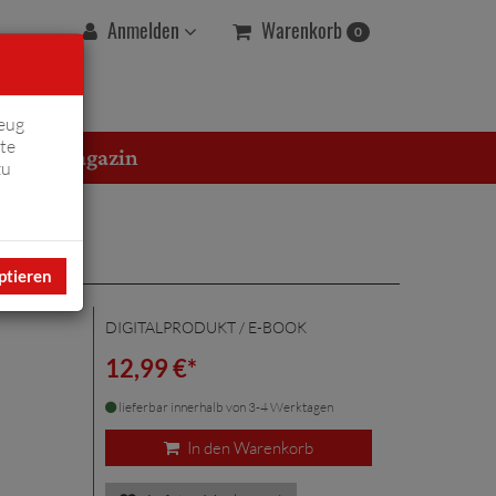
Warenkorb
Anmelden
0
eug
te
erton Magazin
zu
ptieren
DIGITALPRODUKT / E-BOOK
12,99 €*
lieferbar innerhalb von 3-4 Werktagen
In den Warenkorb