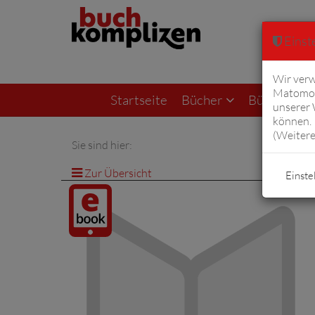
Einste
Wir verw
Matomo 
Startseite
Bücher
Bücher von F
unserer
können. 
(
Weitere
Sie sind hier:
Zur Übersicht
Einste
Digitalprodukt
/ E-Book