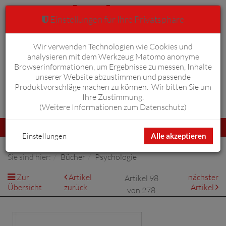
Einstellungen für Ihre Privatsphäre
Wir verwenden Technologien wie Cookies und
Warenkorb
Anmelden
0
analysieren mit dem Werkzeug Matomo anonyme
Browserinformationen, um Ergebnisse zu messen, Inhalte
unserer Website abzustimmen und passende
Produktvorschläge machen zu können. Wir bitten Sie um
Ihre Zustimmung.
Erweiterte Suche
(
Weitere Informationen zum Datenschutz
)
Navigation
Menü
umschalten
Einstellungen
Alle akzeptieren
Sie sind hier:
Bücher
Psychologie
Zur
Artikel
nächster
Artikel 98
Übersicht
zurück
Artikel
von 278