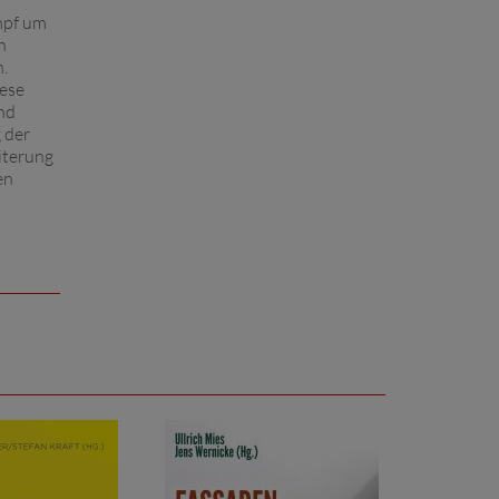
mpf um
n
n.
iese
nd
 der
iterung
en