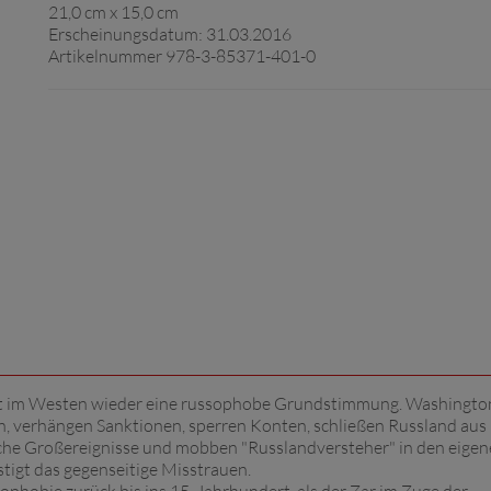
21,0 cm x 15,0 cm
Erscheinungsdatum: 31.03.2016
Artikelnummer 978-3-85371-401-0
ht im Westen wieder eine russophobe Grundstimmung. Washingto
n, verhängen Sanktionen, sperren Konten, schließen Russland aus
iche Großereignisse und mobben "Russlandversteher" in den eige
estigt das gegenseitige Misstrauen.