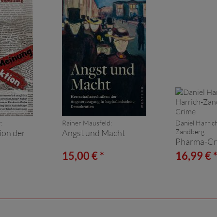
:
Rainer Mausfeld:
Daniel Harric
ion der
Angst und Macht
Zandberg:
Pharma-Cr
15,00 € *
16,99 € 