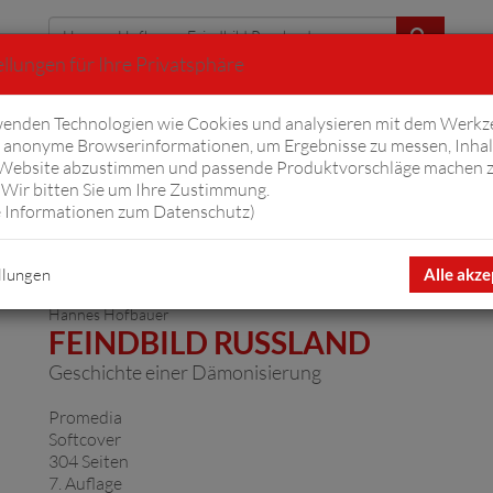
llungen für Ihre Privatsphäre
Erweiterte Suche
enden Technologien wie Cookies und analysieren mit dem Werkz
anonyme Browserinformationen, um Ergebnisse zu messen, Inhal
iftyfifty
Hörbücher
Komplizen
Ov
 Website abzustimmen und passende Produktvorschläge machen 
Wir bitten Sie um Ihre Zustimmung.
 Informationen zum Datenschutz
)
 Feindbild Russland"
Artikel 1 von
llungen
Alle akze
Hannes Hofbauer
FEINDBILD RUSSLAND
Geschichte einer Dämonisierung
Promedia
Softcover
304 Seiten
7. Auflage