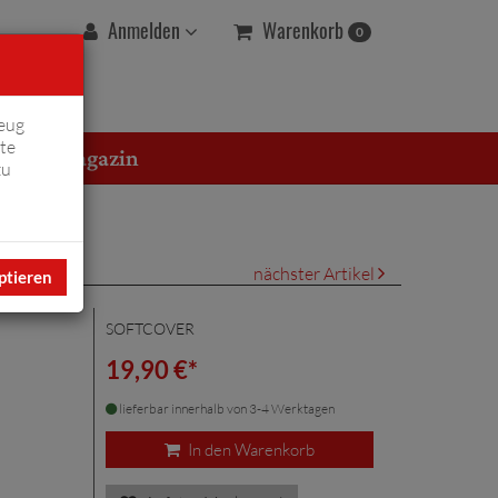
Warenkorb
Anmelden
0
eug
te
erton Magazin
zu
nächster Artikel
ptieren
SOFTCOVER
19,90 €*
lieferbar innerhalb von 3-4 Werktagen
In den Warenkorb