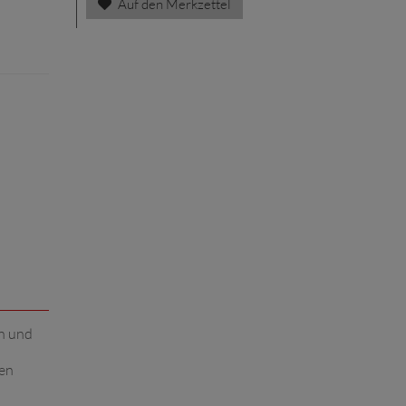
Auf den Merkzettel
n und
nen