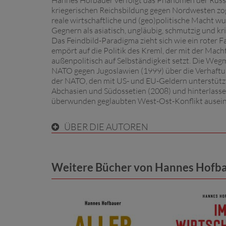
Hannes Hofbauer verfolgt das Phänomen der Russop
kriegerischen Reichsbildung gegen Nordwesten zo
reale wirtschaftliche und (geo)politische Macht wu
Gegnern als asiatisch, ungläubig, schmutzig und kr
Das Feindbild-Paradigma zieht sich wie ein roter F
empört auf die Politik des Kreml, der mit der Ma
außenpolitisch auf Selbständigkeit setzt. Die Wegm
NATO gegen Jugoslawien (1999) über die Verhaftu
der NATO, den mit US- und EU-Geldern unterstützt
Abchasien und Südossetien (2008) und hinterlassen
überwunden geglaubten West-Ost-Konflikt ausein
ÜBER DIE AUTOREN
Weitere Bücher von Hannes Hofb