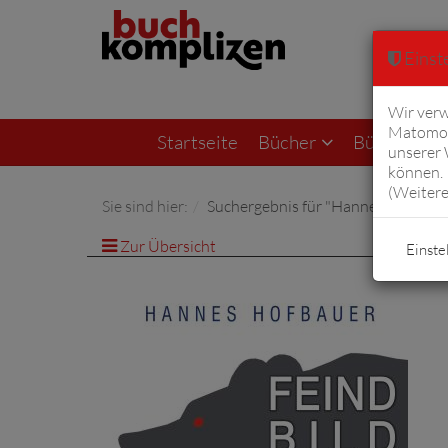
Einste
Wir verw
Matomo 
Startseite
Bücher
Bücher von F
unserer
können. 
(
Weitere
Sie sind hier:
Suchergebnis für "Hannes Hofbauer
Zur Übersicht
Einste