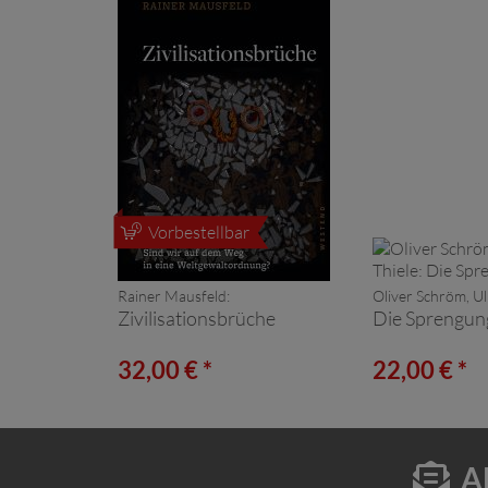
Vorbestellbar
Rainer Mausfeld:
Oliver Schröm, Ulr
Zivilisationsbrüche
Die Sprengun
32,00 € *
22,00 € *
A