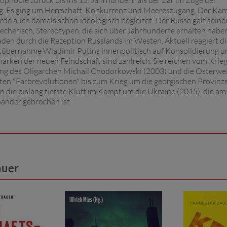
hobie zurück bis ins 15. Jahrhundert, als der Zar im Zuge der
g. Es ging um Herrschaft, Konkurrenz und Meereszugang. Der Ka
rde auch damals schon ideologisch begleitet: Der Russe galt seine
iecherisch, Stereotypen, die sich über Jahrhunderte erhalten habe
aden durch die Rezeption Russlands im Westen. Aktuell reagiert d
chtübernahme Wladimir Putins innenpolitisch auf Konsolidierung u
arken der neuen Feindschaft sind zahlreich. Sie reichen vom Krieg
ng des Oligarchen Michail Chodorkowski (2003) und die Osterwe
en "Farbrevolutionen" bis zum Krieg um die georgischen Provinz
 die bislang tiefste Kluft im Kampf um die Ukraine (2015), die am
ander gebrochen ist.
auer