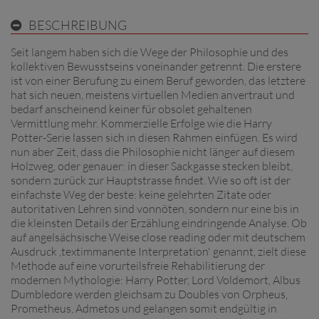
BESCHREIBUNG
Seit langem haben sich die Wege der Philosophie und des
kollektiven Bewusstseins voneinander getrennt. Die erstere
ist von einer Berufung zu einem Beruf geworden, das letztere
hat sich neuen, meistens virtuellen Medien anvertraut und
bedarf anscheinend keiner für obsolet gehaltenen
Vermittlung mehr. Kommerzielle Erfolge wie die Harry
Potter-Serie lassen sich in diesen Rahmen einfügen. Es wird
nun aber Zeit, dass die Philosophie nicht länger auf diesem
Holzweg, oder genauer: in dieser Sackgasse stecken bleibt,
sondern zurück zur Hauptstrasse findet. Wie so oft ist der
einfachste Weg der beste: keine gelehrten Zitate oder
autoritativen Lehren sind vonnöten, sondern nur eine bis in
die kleinsten Details der Erzählung eindringende Analyse. Ob
auf angelsächsische Weise close reading oder mit deutschem
Ausdruck ,textimmanente Interpretation' genannt, zielt diese
Methode auf eine vorurteilsfreie Rehabilitierung der
modernen Mythologie: Harry Potter, Lord Voldemort, Albus
Dumbledore werden gleichsam zu Doubles von Orpheus,
Prometheus, Admetos und gelangen somit endgültig in