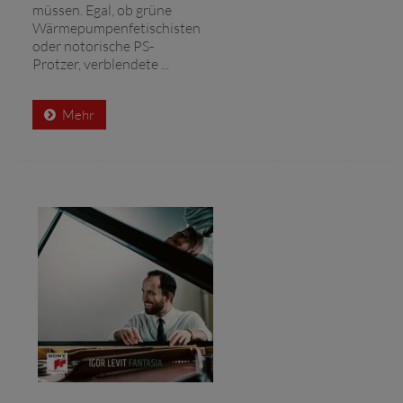
müssen. Egal, ob grüne
Wärmepumpenfetischisten
oder notorische PS-
Protzer, verblendete ...
Mehr