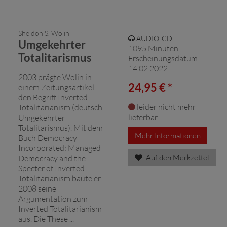
Sheldon S. Wolin
AUDIO-CD
Umgekehrter
1095 Minuten
Totalitarismus
Erscheinungsdatum:
14.02.2022
2003 prägte Wolin in
24,95 € *
einem Zeitungsartikel
den Begriff Inverted
leider nicht mehr
Totalitarianism (deutsch:
lieferbar
Umgekehrter
Totalitarismus). Mit dem
Mehr Informationen
Buch Democracy
Incorporated: Managed
Auf den Merkzettel
Democracy and the
Specter of Inverted
Totalitarianism baute er
2008 seine
Argumentation zum
Inverted Totalitarianism
aus. Die These ...