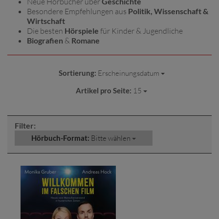
Neue Hörbücher über
Geschichte
Besondere Empfehlungen aus
Politik, Wissenschaft &
Wirtschaft
Die besten
Hörspiele
für Kinder & Jugendliche
Biografien
&
Romane
Sortierung:
Erscheinungsdatum
Artikel pro Seite:
15
Filter:
Hörbuch-Format:
Bitte wählen