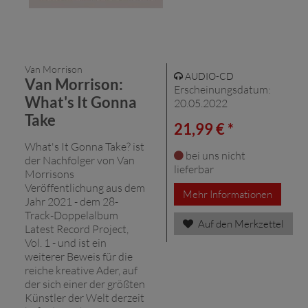
Van Morrison
AUDIO-CD
Van Morrison:
Erscheinungsdatum:
What's It Gonna
20.05.2022
Take
21,99 € *
What's It Gonna Take? ist
bei uns nicht
der Nachfolger von Van
lieferbar
Morrisons
Veröffentlichung aus dem
Mehr Informationen
Jahr 2021 - dem 28-
Track-Doppelalbum
Auf den Merkzettel
Latest Record Project,
Vol. 1 - und ist ein
weiterer Beweis für die
reiche kreative Ader, auf
der sich einer der größten
Künstler der Welt derzeit