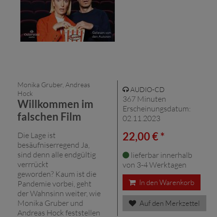
Monika Gruber, Andreas
AUDIO-CD
Hock
367 Minuten
Willkommen im
Erscheinungsdatum:
falschen Film
02.11.2023
22,00 € *
Die Lage ist
besäufniserregend Ja,
sind denn alle endgültig
lieferbar innerhalb
verrrückt
von 3-4 Werktagen
geworden? Kaum ist die
In den Warenkorb
Pandemie vorbei, geht
der Wahnsinn weiter, wie
Monika Gruber und
Auf den Merkzettel
Andreas Hock feststellen