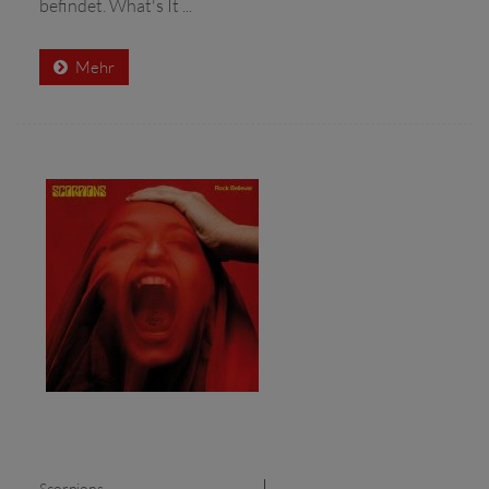
befindet. What's It ...
Mehr
Scorpions