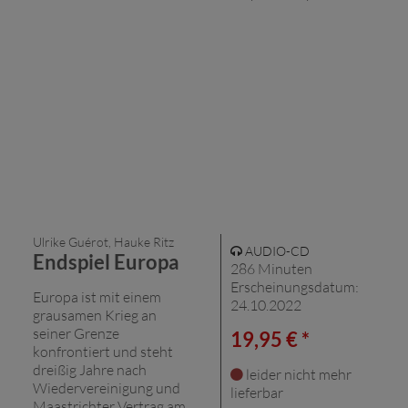
Ulrike Guérot, Hauke Ritz
AUDIO-CD
Endspiel Europa
286 Minuten
Erscheinungsdatum:
Europa ist mit einem
24.10.2022
grausamen Krieg an
seiner Grenze
19,95 € *
konfrontiert und steht
dreißig Jahre nach
leider nicht mehr
Wiedervereinigung und
lieferbar
Maastrichter Vertrag am