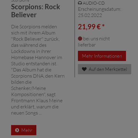
AUDIO-CD
Scorpions: Rock
Erscheinungsdatum:
Believer
25.02.2022
21,99 € *
Die Scorpions melden
sich mit ihrem Album
bei uns nicht
"Rock Believer" zurück,
lieferbar
das während des
Lockdowns in ihrer
Mehr Informationen
Homebase Hannover im
Studio entstanden ist.
Auf den Merkzettel
"Das Album hat die
Scorpions DNA, den Kern
bilden die
Schenker/Meine
Kompositionen", sagt
Frontmann Klaus Meine
und erklärt, warum die
neuen Songs ...
Mehr