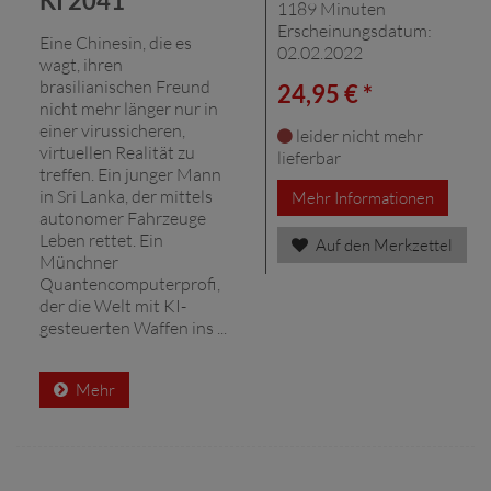
KI 2041
1189 Minuten
Erscheinungsdatum:
Eine Chinesin, die es
02.02.2022
wagt, ihren
brasilianischen Freund
24,95 € *
nicht mehr länger nur in
einer virussicheren,
leider nicht mehr
virtuellen Realität zu
lieferbar
treffen. Ein junger Mann
in Sri Lanka, der mittels
Mehr Informationen
autonomer Fahrzeuge
Leben rettet. Ein
Auf den Merkzettel
Münchner
Quantencomputerprofi,
der die Welt mit KI-
gesteuerten Waffen ins ...
Mehr