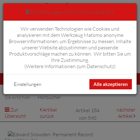
Einstellungen für Ihre Privatsphäre
Wir verwenden Technologien wie Cookies und
Warenkorb
Anmelden
0
analysieren mit dem Werkzeug Matomo anonyme
Browserinformationen, um Ergebnisse zu messen, Inhalte
unserer Website abzustimmen und passende
Produktvorschläge machen zu können. Wir bitten Sie um
Ihre Zustimmung.
Erweiterte Suche
(
Weitere Informationen zum Datenschutz
)
Navigation
Menü
umschalten
Einstellungen
Alle akzeptieren
Sie sind hier:
Hörbücher
Zur
Artikel
nächster
Artikel 184
Übersicht
zurück
Artikel
von 590