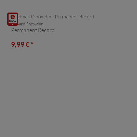
Digitalprodukt
Edward Snowden:
/ E-
Permanent Record
Book
(Download)
9,99 € *