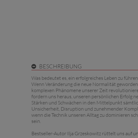
BESCHREIBUNG
Was bedeutet es, ein erfolgreiches Leben zu führe
Wenn Veränderung die neue Normalität geworden ist
komplexen Phänomene unserer Zeit revolutionieren
fordern uns heraus, unseren persönlichen Erfolg neu
Stärken und Schwächen in den Mittelpunkt sämtliche
Unsicherheit, Disruption und zunehmender Komple
wenn die Technik unseren Alltag zu dominieren sc
sein.
Bestseller-Autor Ilja Grzeskowitz rüttelt uns auf