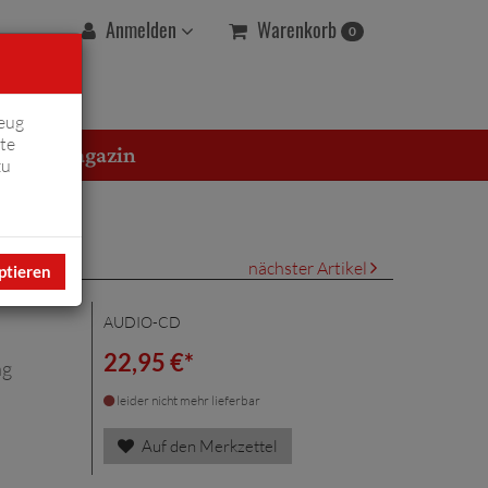
Warenkorb
Anmelden
0
eug
te
erton Magazin
zu
nächster Artikel
ptieren
AUDIO-CD
22,95 €*
ng
leider nicht mehr lieferbar
Auf den Merkzettel