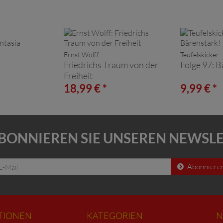
Ernst Wolff:
Teufelskicker:
Friedrichs Traum von der
Folge 97: B
Freiheit
18,99 € *
9,99 € *
BONNIEREN SIE UNSEREN NEWSL
Abonniere
TIONEN
KATEGORIEN
N