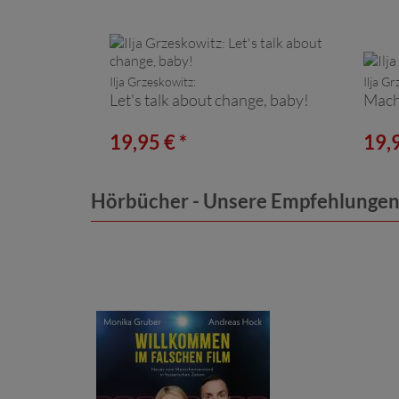
Ilja Grzeskowitz:
Ilja Gr
Let's talk about change, baby!
Mach 
19,95 € *
19,9
Hörbücher - Unsere Empfehlunge