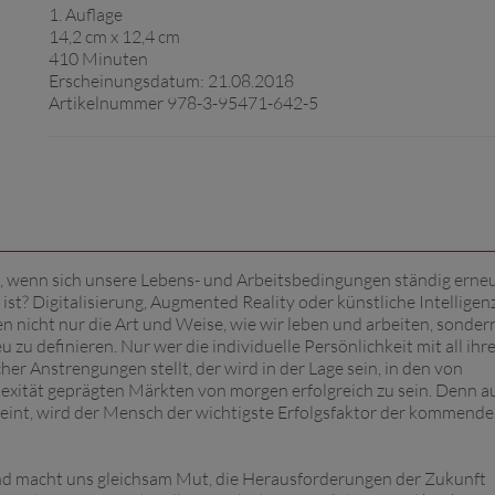
1. Auflage
14,2 cm x 12,4 cm
410 Minuten
Erscheinungsdatum: 21.08.2018
Artikelnummer 978-3-95471-642-5
n, wenn sich unsere Lebens- und Arbeitsbedingungen ständig erne
? Digitalisierung, Augmented Reality oder künstliche Intelligenz
 nicht nur die Art und Weise, wie wir leben und arbeiten, sonder
 zu definieren. Nur wer die individuelle Persönlichkeit mit all ihr
r Anstrengungen stellt, der wird in der Lage sein, in den von
xität geprägten Märkten von morgen erfolgreich zu sein. Denn a
heint, wird der Mensch der wichtigste Erfolgsfaktor der kommende
 und macht uns gleichsam Mut, die Herausforderungen der Zukunft