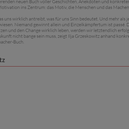
erenden neuen Buch voller Geschichten, Anekdoten und konkrete
Motivation ins Zentrum: das Motiv, die Menschen und das Machen
 was uns wirklich antreibt, was für uns Sinn bedeutet. Und mehr als 
wiesen. Niemand gewinnt allein und Einzelkämpfertum ist passé. 
zen und den Change wirklich leben, werden wir letztendlich erfol
ukunft nicht bange sein muss, zeigt Ilja Grzeskowitz anhand konkr
macher-Buch.
tz