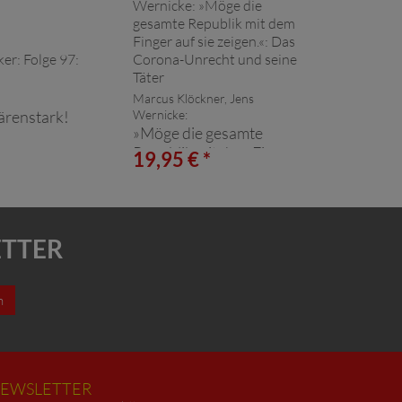
Marcus Klöckner, Jens
ärenstark!
Wernicke:
»Möge die gesamte
Republik mit dem Finger
19,95 € *
auf sie zeigen.«: Das
Corona-Unrecht und
seine Täter
ETTER
n
EWSLETTER