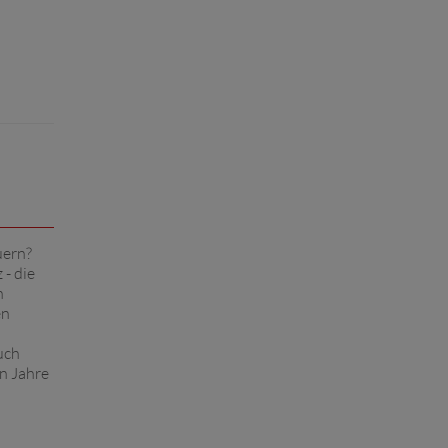
uern?
 - die
n
en
uch
n Jahre