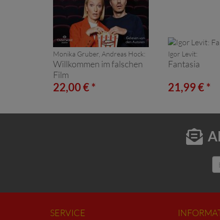
Monika Gruber, Andreas Hock:
Igor Levit:
Willkommen im falschen
Fantasia
Film
22,00 € *
21,99 € *
A
SERVICE
INFORMA