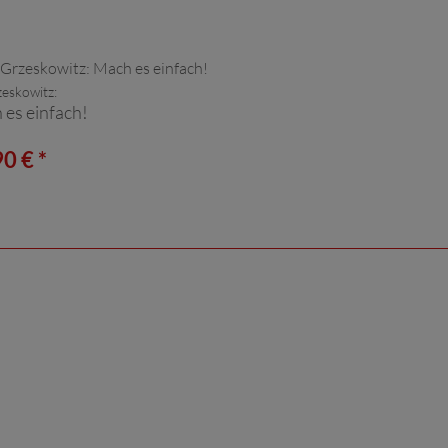
zeskowitz:
es einfach!
0 € *
n