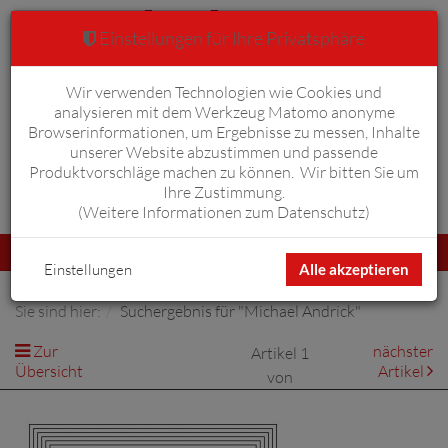
Einstellungen für Ihre Privatsphäre
Wir verwenden Technologien wie Cookies und
Warenkorb
Anmelden
0
analysieren mit dem Werkzeug Matomo anonyme
Browserinformationen, um Ergebnisse zu messen, Inhalte
unserer Website abzustimmen und passende
Produktvorschläge machen zu können. Wir bitten Sie um
Ihre Zustimmung.
Erweiterte Suche
(
Weitere Informationen zum Datenschutz
)
Navigation
Menü
umschalten
Einstellungen
Alle akzeptieren
Sie sind hier:
Suchergebnis für "Michael Andrick"
Zur
nächster
Artikel 1
Übersicht
Artikel
von