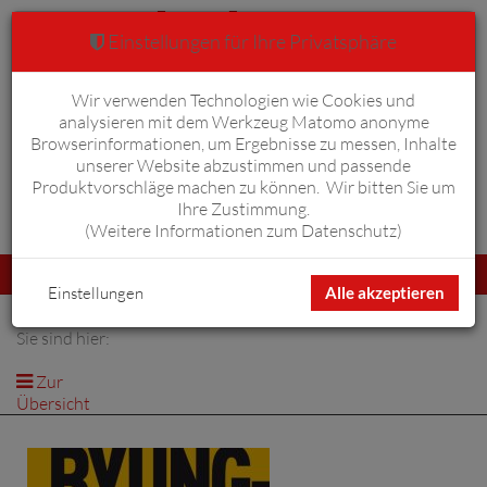
Einstellungen für Ihre Privatsphäre
Wir verwenden Technologien wie Cookies und
Warenkorb
Anmelden
0
analysieren mit dem Werkzeug Matomo anonyme
Browserinformationen, um Ergebnisse zu messen, Inhalte
unserer Website abzustimmen und passende
Produktvorschläge machen zu können. Wir bitten Sie um
Ihre Zustimmung.
Erweiterte Suche
(
Weitere Informationen zum Datenschutz
)
Navigation
Menü
umschalten
Einstellungen
Alle akzeptieren
Sie sind hier:
Zur
Übersicht