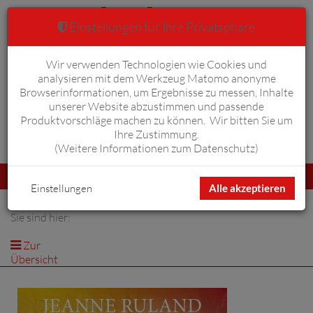
Einstellungen für Ihre Privatsphäre
Wir verwenden Technologien wie Cookies und
Warenkorb
Anmelden
0
analysieren mit dem Werkzeug Matomo anonyme
Browserinformationen, um Ergebnisse zu messen, Inhalte
unserer Website abzustimmen und passende
Produktvorschläge machen zu können. Wir bitten Sie um
Ihre Zustimmung.
Erweiterte Suche
(
Weitere Informationen zum Datenschutz
)
Navigation
Menü
umschalten
Einstellungen
Alle akzeptieren
Sie sind hier:
Zur
Übersicht