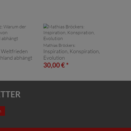
Mathias Bröckers:
 Weltfrieden
Inspiration, Konspiration,
hland abhängt
Evolution
*
30,00 € *
ETTER
n