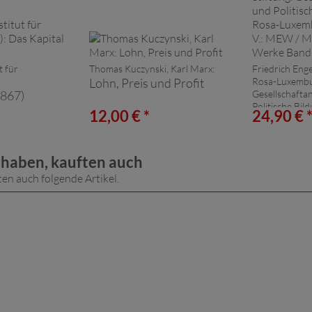
t für
Thomas Kuczynski, Karl Marx:
Friedrich Enge
Lohn, Preis und Profit
Rosa-Luxembu
1867)
Gesellschafta
Politische Bild
12,00 € *
24,90 € 
Luxemburg-Stif
MEW / Mar
Werke Ban
t haben, kauften auch
ten auch folgende Artikel.