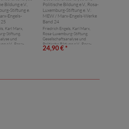
ls, Karl Marx,
Friedrich Engels, Karl Marx,
rg-Stiftung.
Rosa-Luxemburg-Stiftung.
nalyse und
Gesellschaftsanalyse und
ung e.V., Rosa-
Politische Bildung e.V., Rosa-
*
24,90 € *
tung e. V.:
Luxemburg-Stiftung e. V.:
x-Engels-
MEW / Marx-Engels-
d 25
Werke Band 24