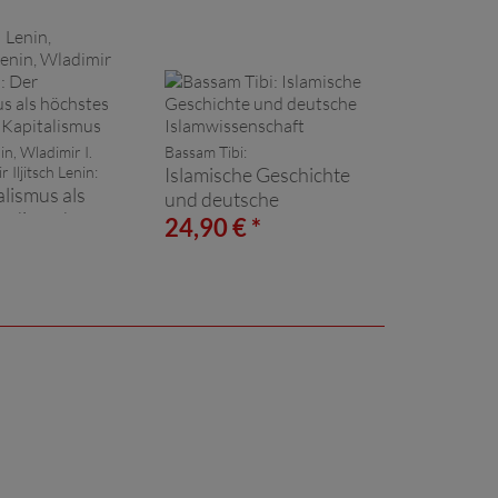
in, Wladimir I.
Bassam Tibi:
 Iljitsch Lenin:
Islamische Geschichte
lismus als
und deutsche
tadium des
Islamwissenschaft
24,90 € *
us