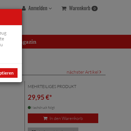
Warenkorb
Anmelden
0
eug
te
erton Magazin
zu
nächster Artikel
ptieren
MEHRTEILIGES PRODUKT
29,95 €*
Nachdruck folgt
In den Warenkorb