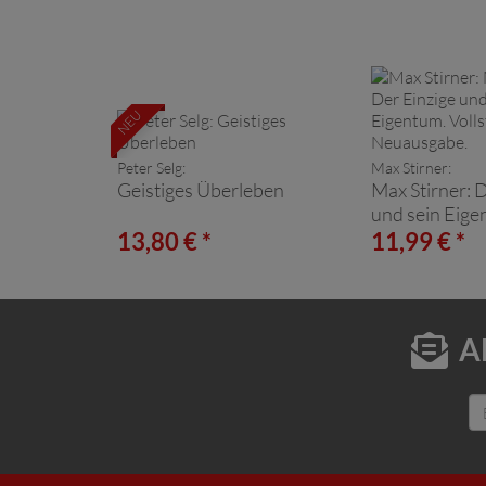
NEU
Peter Selg:
Max Stirner:
Geistiges Überleben
Max Stirner: 
und sein Eige
Vollständige
13,80 € *
11,99 € *
A