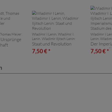
Thomas Meyer:
Wladimir I Lenin, Wladimir I.
Wladimir I Len
 Ursprünge
Lenin, Wladimir Iljitsch Lenin:
Lenin, Wladimir
Staat und Revolution
Der Imperia
chaft
höchstes S
7,50 € *
7,50 € *
Kapitalism
n