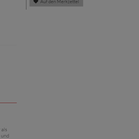
Auf den Merkzettel
 als
e und