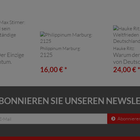
Philippinum Marburg:
Hauke Ritz:
Der Einzige
2125
Warum der
ntum.
von Deutsc
 Neuausgabe.
16,00 € *
24,00 € 
BONNIEREN SIE UNSEREN NEWSL
Abonniere