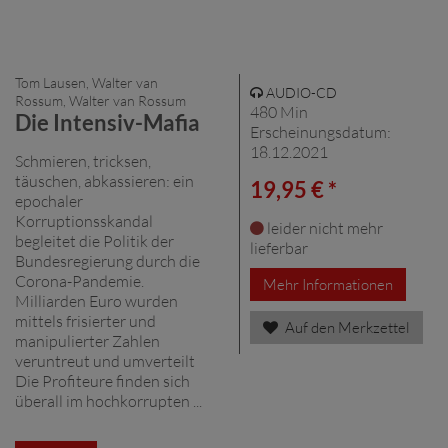
Tom Lausen, Walter van
AUDIO-CD
Rossum, Walter van Rossum
480 Min
Die Intensiv-Mafia
Erscheinungsdatum:
18.12.2021
Schmieren, tricksen,
täuschen, abkassieren: ein
19,95 € *
epochaler
Korruptionsskandal
leider nicht mehr
begleitet die Politik der
lieferbar
Bundesregierung durch die
Corona-Pandemie.
Mehr Informationen
Milliarden Euro wurden
mittels frisierter und
Auf den Merkzettel
manipulierter Zahlen
veruntreut und umverteilt
Die Profiteure finden sich
überall im hochkorrupten ...