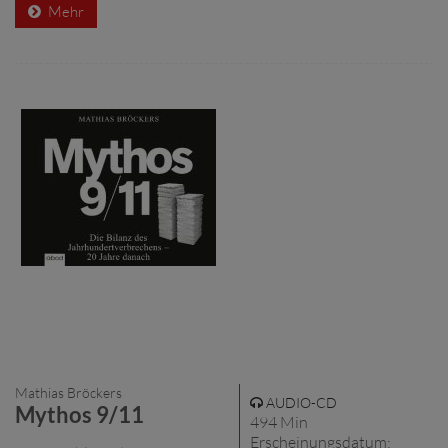
Mehr
Mathias Bröckers
AUDIO-CD
Mythos 9/11
494 Min
Erscheinungsdatum: