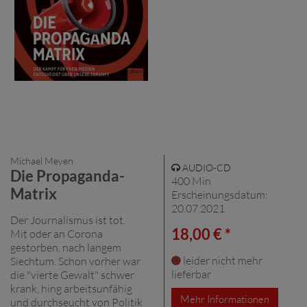
Michael Meyen
AUDIO-CD
Die Propaganda-
400 Min
Matrix
Erscheinungsdatum:
20.07.2021
Der Journalismus ist tot.
18,00 € *
Mit oder an Corona
gestorben, nach langem
leider nicht mehr
Siechtum. Schon vorher war
lieferbar
die "vierte Gewalt" schwer
krank, hing arbeitsunfähig
Mehr Informationen
und durchseucht von Politik