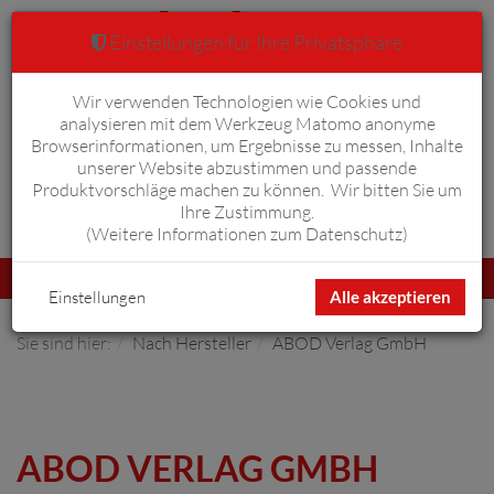
Einstellungen für Ihre Privatsphäre
Wir verwenden Technologien wie Cookies und
Warenkorb
Anmelden
0
analysieren mit dem Werkzeug Matomo anonyme
Browserinformationen, um Ergebnisse zu messen, Inhalte
unserer Website abzustimmen und passende
Produktvorschläge machen zu können. Wir bitten Sie um
Ihre Zustimmung.
Erweiterte Suche
(
Weitere Informationen zum Datenschutz
)
Navigation
Menü
umschalten
Einstellungen
Alle akzeptieren
Sie sind hier:
Nach Hersteller
ABOD Verlag GmbH
ABOD VERLAG GMBH