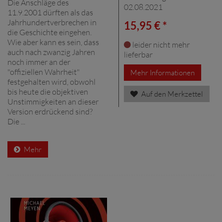
Die Anschläge des
02.08.2021
11.9.2001 dürften als das
Jahrhundertverbrechen in
15,95 € *
die Geschichte eingehen.
Wie aber kann es sein, dass
leider nicht mehr
auch nach zwanzig Jahren
lieferbar
noch immer an der
"offiziellen Wahrheit"
Mehr Informationen
festgehalten wird, obwohl
bis heute die objektiven
Auf den Merkzettel
Unstimmigkeiten an dieser
Version erdrückend sind?
Die ...
Mehr