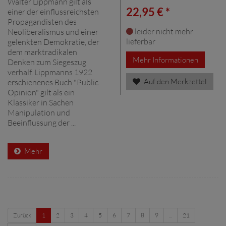
Walter Lippmann gilt als
22,95 € *
einer der einflussreichsten
Propagandisten des
leider nicht mehr
Neoliberalismus und einer
lieferbar
gelenkten Demokratie, der
dem marktradikalen
Mehr Informationen
Denken zum Siegeszug
verhalf. Lippmanns 1922
Auf den Merkzettel
erschienenes Buch "Public
Opinion" gilt als ein
Klassiker in Sachen
Manipulation und
Beeinflussung der ...
Mehr
Zurück
1
2
3
4
5
6
7
8
9
...
21