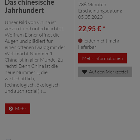
Das chinesische
738 Minuten
Jahrhundert
Erscheinungsdatum:
05.05.2020
Unser Bild von China ist
22,95 € *
verzerrt und unterbelichtet.
Wolfram Elsner öffnet die
leider nicht mehr
Augen und plädiert für
lieferbar
einen offenen Dialog mit der
Weltmacht Nummer 1.
Mehr Informationen
China ist in aller Munde. Zu
recht! Denn China ist die
Auf den Merkzettel
neue Nummer 1, die
wirtschaftlich,
technologisch, ökologisch
und auch sozial(!) ...
Mehr