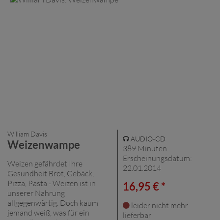
William Davis
AUDIO-CD
Weizenwampe
389 Minuten
Erscheinungsdatum:
Weizen gefährdet Ihre
22.01.2014
Gesundheit Brot, Gebäck,
Pizza, Pasta - Weizen ist in
16,95 € *
unserer Nahrung
allgegenwärtig. Doch kaum
leider nicht mehr
jemand weiß, was für ein
lieferbar