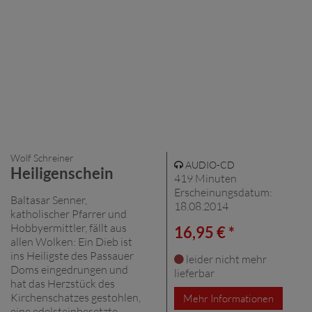
Wolf Schreiner
AUDIO-CD
Heiligenschein
419 Minuten
Erscheinungsdatum:
Baltasar Senner,
18.08.2014
katholischer Pfarrer und
Hobbyermittler, fällt aus
16,95 € *
allen Wolken: Ein Dieb ist
ins Heiligste des Passauer
leider nicht mehr
Doms eingedrungen und
lieferbar
hat das Herzstück des
Kirchenschatzes gestohlen,
Mehr Informationen
eine edelsteinbesetzte