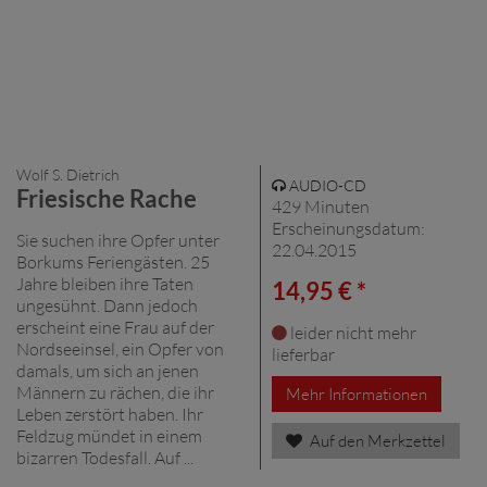
Wolf S. Dietrich
AUDIO-CD
Friesische Rache
429 Minuten
Erscheinungsdatum:
Sie suchen ihre Opfer unter
22.04.2015
Borkums Feriengästen. 25
Jahre bleiben ihre Taten
14,95 € *
ungesühnt. Dann jedoch
erscheint eine Frau auf der
leider nicht mehr
Nordseeinsel, ein Opfer von
lieferbar
damals, um sich an jenen
Männern zu rächen, die ihr
Mehr Informationen
Leben zerstört haben. Ihr
Feldzug mündet in einem
Auf den Merkzettel
bizarren Todesfall. Auf ...