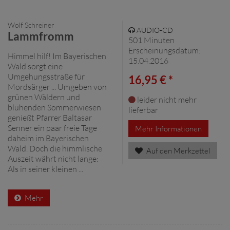
Wolf Schreiner
AUDIO-CD
Lammfromm
501 Minuten
Erscheinungsdatum:
Himmel hilf! Im Bayerischen
15.04.2016
Wald sorgt eine
Umgehungsstraße für
16,95 € *
Mordsärger ... Umgeben von
grünen Wäldern und
leider nicht mehr
blühenden Sommerwiesen
lieferbar
genießt Pfarrer Baltasar
Senner ein paar freie Tage
Mehr Informationen
daheim im Bayerischen
Wald. Doch die himmlische
Auf den Merkzettel
Auszeit währt nicht lange:
Als in seiner kleinen ...
Mehr