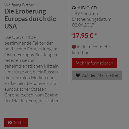
Wolfgang Bittner
AUDIO-CD
Die Eroberung
489 Minuten
Europas durch die
Erscheinungsdatum:
02.06.2017
USA
17,95 € *
Die USA sind der
bestimmende Faktor der
leider nicht mehr
politischen Entwicklung im
lieferbar
Osten Europas. Seit langem
bereiten sie mit
Mehr Informationen
geheimdienstlichen Mitteln
Umstürze vor, beeinflussen
Auf den Merkzettel
die zentralen Medien und
entkernen die Souveränität
europäischer Staaten.
Chronologisch, vom Beginn
der Maidan-Ereignisse über
...
Mehr