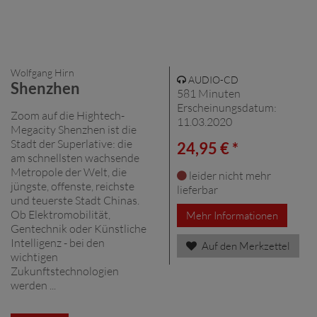
Wolfgang Hirn
AUDIO-CD
Shenzhen
581 Minuten
Erscheinungsdatum:
Zoom auf die Hightech-
11.03.2020
Megacity Shenzhen ist die
Stadt der Superlative: die
24,95 € *
am schnellsten wachsende
Metropole der Welt, die
leider nicht mehr
jüngste, offenste, reichste
lieferbar
und teuerste Stadt Chinas.
Ob Elektromobilität,
Mehr Informationen
Gentechnik oder Künstliche
Intelligenz - bei den
Auf den Merkzettel
wichtigen
Zukunftstechnologien
werden ...