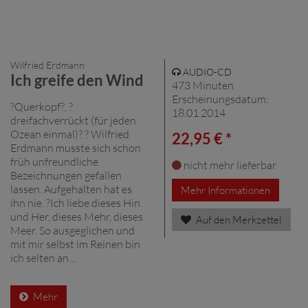
Wilfried Erdmann
AUDIO-CD
Ich greife den Wind
473 Minuten
Erscheinungsdatum:
?Querkopf?, ?
18.01.2014
dreifachverrückt (für jeden
Ozean einmal)? ? Wilfried
22,95 € *
Erdmann musste sich schon
früh unfreundliche
nicht mehr lieferbar
Bezeichnungen gefallen
lassen. Aufgehalten hat es
Mehr Informationen
ihn nie. ?Ich liebe dieses Hin
und Her, dieses Mehr, dieses
Auf den Merkzettel
Meer. So ausgeglichen und
mit mir selbst im Reinen bin
ich selten an ...
Mehr