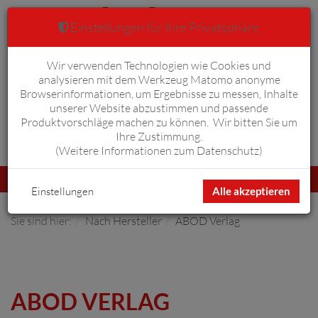
Einstellungen für Ihre Privatsphäre
Wir verwenden Technologien wie Cookies und
Warenkorb
Anmelden
0
analysieren mit dem Werkzeug Matomo anonyme
Browserinformationen, um Ergebnisse zu messen, Inhalte
unserer Website abzustimmen und passende
Produktvorschläge machen zu können. Wir bitten Sie um
Ihre Zustimmung.
Erweiterte Suche
(
Weitere Informationen zum Datenschutz
)
Navigation
Menü
umschalten
Einstellungen
Alle akzeptieren
Sie sind hier:
Nach Hersteller
ABOD Verlag
ABOD VERLAG