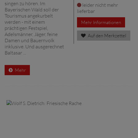
singen zu hören. Im
leider nicht mehr
Bayerischen Wald soll der
lieferbar
Tourismus angekurbelt
werden - mit einem
Mehr Informationen
prächtigen Festspiel,
Adelsmänner, Jäger, feine
Auf den Merkzettel
Damen und Bauernvolk
inklusive. Und ausgerechnet
Baltasar ...
Mehr