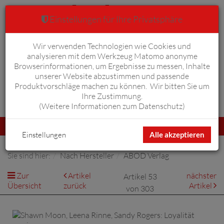
Einstellungen für Ihre Privatsphäre
Wir verwenden Technologien wie Cookies und
Warenkorb
Anmelden
0
analysieren mit dem Werkzeug Matomo anonyme
Browserinformationen, um Ergebnisse zu messen, Inhalte
unserer Website abzustimmen und passende
Produktvorschläge machen zu können. Wir bitten Sie um
Ihre Zustimmung.
Erweiterte Suche
(
Weitere Informationen zum Datenschutz
)
Navigation
Menü
umschalten
Einstellungen
Alle akzeptieren
Sie sind hier:
Nach Hersteller
ABOD Verlag
Zur
Artikel
nächster
Artikel 53
Übersicht
zurück
Artikel
von 303