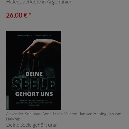
Hitler überlebte in Argentinien
26,00 € *
Alexander Kohlhaas, Anna-Maria Valeton, Jan van Helsing, Jan van
Helsing:
Deine Seele gehört uns