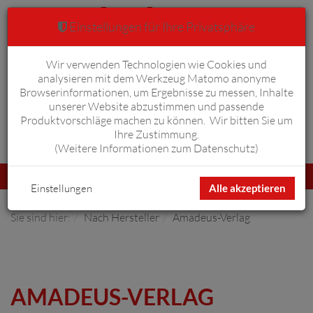
Einstellungen für Ihre Privatsphäre
Wir verwenden Technologien wie Cookies und
Warenkorb
Anmelden
0
analysieren mit dem Werkzeug Matomo anonyme
Browserinformationen, um Ergebnisse zu messen, Inhalte
unserer Website abzustimmen und passende
Produktvorschläge machen zu können. Wir bitten Sie um
Ihre Zustimmung.
Erweiterte Suche
(
Weitere Informationen zum Datenschutz
)
Navigation
Menü
umschalten
Einstellungen
Alle akzeptieren
Sie sind hier:
Nach Hersteller
Amadeus-Verlag
AMADEUS-VERLAG