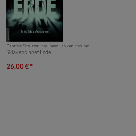
Gabriele Schuster-Haslinger, Jan van Helsing:
Sklavenplanet Erde
26,00 € *