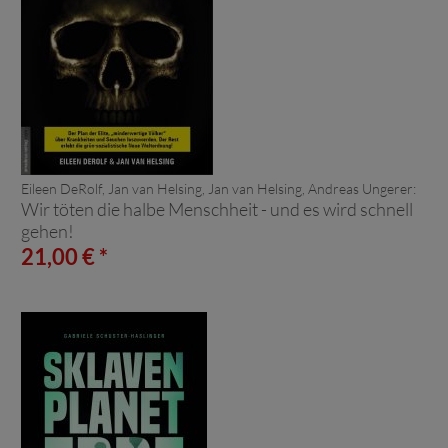
Eileen DeRolf, Jan van Helsing, Jan van Helsing, Andreas Ungerer:
Wir töten die halbe Menschheit - und es wird schnell
gehen!
21,00 € *