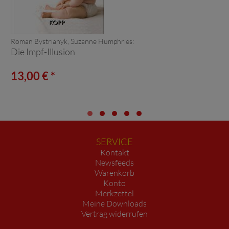
Roman Bystrianyk, Suzanne Humphries:
Die Impf-Illusion
13,00 € *
SERVICE
Kontakt
Newsfeeds
Warenkorb
Konto
Merkzettel
Meine Downloads
Vertrag widerrufen