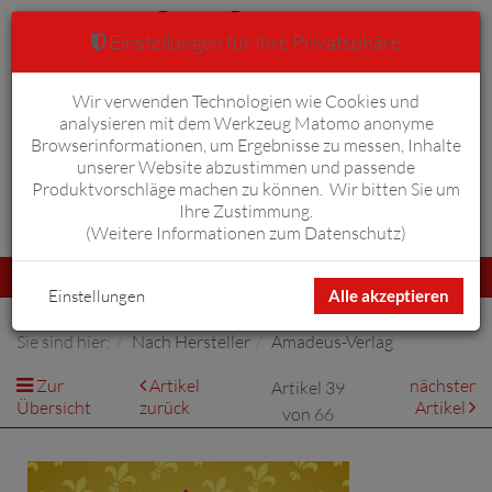
Einstellungen für Ihre Privatsphäre
Wir verwenden Technologien wie Cookies und
Warenkorb
Anmelden
0
analysieren mit dem Werkzeug Matomo anonyme
Browserinformationen, um Ergebnisse zu messen, Inhalte
unserer Website abzustimmen und passende
Produktvorschläge machen zu können. Wir bitten Sie um
Ihre Zustimmung.
Erweiterte Suche
(
Weitere Informationen zum Datenschutz
)
Navigation
Menü
umschalten
Einstellungen
Alle akzeptieren
Sie sind hier:
Nach Hersteller
Amadeus-Verlag
Zur
Artikel
nächster
Artikel 39
Übersicht
zurück
Artikel
von 66